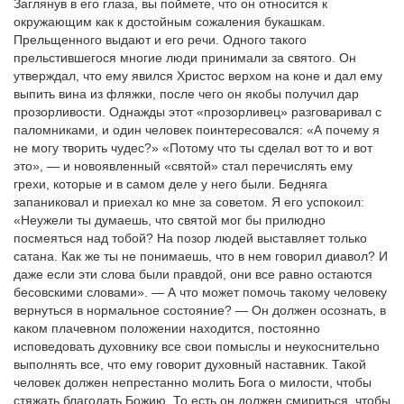
Заглянув в его глаза, вы поймете, что он относится к
окружающим как к достойным сожаления букашкам.
Прельщенного выдают и его речи. Одного такого
прельстившегося многие люди принимали за святого. Он
утверждал, что ему явился Христос верхом на коне и дал ему
выпить вина из фляжки, после чего он якобы получил дар
прозорливости. Однажды этот «прозорливец» разговаривал с
паломниками, и один человек поинтересовался: «А почему я
не могу творить чудес?» «Потому что ты сделал вот то и вот
это», — и новоявленный «святой» стал перечислять ему
грехи, которые и в самом деле у него были. Бедняга
запаниковал и приехал ко мне за советом. Я его успокоил:
«Неужели ты думаешь, что святой мог бы прилюдно
посмеяться над тобой? На позор людей выставляет только
сатана. Как же ты не понимаешь, что в нем говорил диавол? И
даже если эти слова были правдой, они все равно остаются
бесовскими словами». — А что может помочь такому человеку
вернуться в нормальное состояние? — Он должен осознать, в
каком плачевном положении находится, постоянно
исповедовать духовнику все свои помыслы и неукоснительно
выполнять все, что ему говорит духовный наставник. Такой
человек должен непрестанно молить Бога о милости, чтобы
стяжать благодать Божию. То есть он должен смириться, чтобы