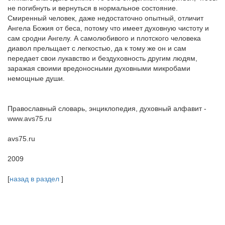
не погибнуть и вернуться в нормальное состояние.
Смиренный человек, даже недостаточно опытный, отличит
Ангела Божия от беса, потому что имеет духовную чистоту и
сам сродни Ангелу. А самолюбивого и плотского человека
диавол прельщает с легкостью, да к тому же он и сам
передает свои лукавство и бездуховность другим людям,
заражая своими вредоносными духовными микробами
немощные души.
Православный словарь, энциклопедия, духовный алфавит -
www.avs75.ru
avs75.ru
2009
[
назад в раздел
]