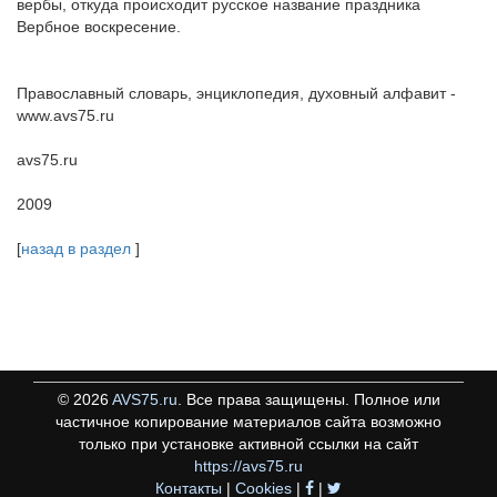
вербы, откуда происходит русское название праздника
Вербное воскресение.
Православный словарь, энциклопедия, духовный алфавит -
www.avs75.ru
avs75.ru
2009
[
назад в раздел
]
©
2026
AVS75.ru
. Все права защищены. Полное или
частичное копирование материалов сайта возможно
только при установке активной ссылки на сайт
https://avs75.ru
Контакты
|
Cookies
|
|