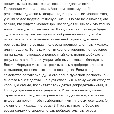
понимать, как высоко монашеское предназначение.
Призвание монаха — стать Ангелом, поэтому особо
ревностные духовно молодые люди, принявшие монашество,
уже на земле ведут ангельскую жизнь. Но это не означает, что
всякий, кто уйдет в монастырь, наследует жизнь вечную только
лишь потому, что стал иноком. Каждого из нас Господь будет
судить по тому, как мы прошли выбранный нами путь. И в
монашеской, и в семейной жизни необходима духовная
ревность. Бог не создает человека предназначенным к успеху
или к неудаче. Тот, в ком нет духовного горения, не преуспеет
ни на каком поприще, а ревностный христианин добивается
результата в любой ситуации, ибо ему помогает благодать
Божия. Нередко можно встретить весьма добродетельного
семьянина, вся жизнь которого освящена. Если отец
семейства боголюбив, душа его полна духовной ревности, он
многого может достичь на пути спасения. К тому же он создаст
хорошую семью, воспитает своих детей добродетельными, и
Господь вдвойне вознаградит его. Итак, все юные должны
стремиться к тому, чтобы ревностно подвизаться, сохраняя
душевный покой, чтобы выбранный ими путь был освящен. Он
склоняется к созданию семьи? Пусть вступает в брак, но
всеми силами старается стать добродетельным отцом