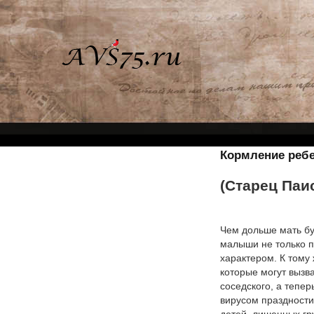
Кормление ребе
(Старец Паи
Чем дольше мать бу
малыши не только п
характером. К тому
которые могут вызва
соседского, а тепер
вирусом праздности
детей, лишенных гру