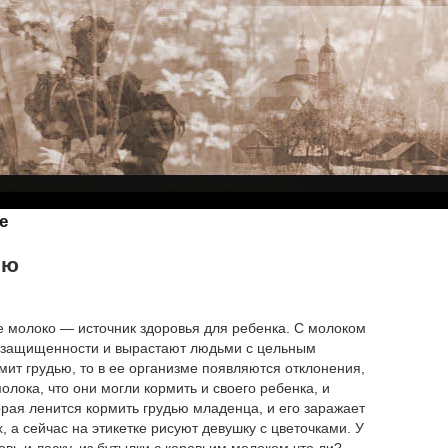
е
ью
е молоко — источник здоровья для ребенка. С молоком
о защищенности и вырастают людьми с цельным
мит грудью, то в ее организме появляются отклонения,
олока, что они могли кормить и своего ребенка, и
торая ленится кормить грудью младенца, и его заражает
 а сейчас на этикетке рисуют девушку с цветочками. У
вь и ласку, из бутылки с коровьим молоком что ли?