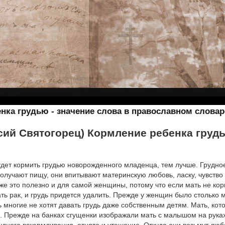
нка грудью - значение слова в православном словар
сий Святогорец) Кормление ребенка груд
дет кормить грудью новорожденного младенца, тем лучше. Грудно
олучают пищу, они впитывают материнскую любовь, ласку, чувств
 же это полезно и для самой женщины, потому что если мать не кор
ть рак, и грудь придется удалить. Прежде у женщин было столько м
ь многие не хотят давать грудь даже собственным детям. Мать, ко
. Прежде на банках сгущенки изображали мать с малышом на руках,
дного вскармливания, отнято и утешение. Откуда они возьмут любо