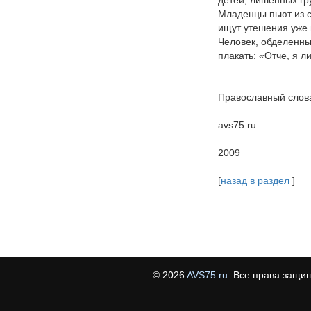
Младенцы пьют из с
ищут утешения уже 
Человек, обделенны
плакать: «Отче, я л
Православный слова
avs75.ru
2009
[
назад в раздел
]
©
2026
AVS75.ru
. Все права защи