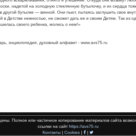
оски, надетой на холодную стеклянную бутылочку, и их сердца тож
в другой бутылке — винной. Они пьют, пытаясь заглушить свое вну
й в Детстве нежностью, не сможет дать ее и своим Детям. Так из о
ишилась своего ребенка, молись о нем!»
рь, энциклопедия, духовный алфавит - www.avs75.ru
щены. Полное или частичное копирование материалов сайта возмож
ссылки на сайт
https://avs75.ru
Контакты
|
Cookies
|
|