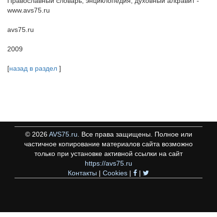
Православный словарь, энциклопедия, духовный алфавит -
www.avs75.ru
avs75.ru
2009
[
назад в раздел
]
©
2026
AVS75.ru
. Все права защищены. Полное или
частичное копирование материалов сайта возможно
только при установке активной ссылки на сайт
https://avs75.ru
Контакты
|
Cookies
|
|