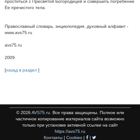
проститься с Пресвятой Богородицей и совершить погребение
Ее пречистого тела.
Православный словарь, энциклопедия, духовный алфавит -
www.avs75.ru
avs75.ru
2009
[
назад в раздел
]
©
2026
AVS75.ru
. Все права защищены. Полное или
частичное копирование материалов сайта возможно
только при установке активной ссылки на сайт
https://avs75.ru
Контакты
|
Cookies
|
|