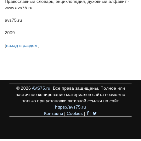
Православный словарь, энциклопедия, духовный алфавит -
www.avs75.ru
avs75.ru
2009
[
назад в раздел
]
©
2026
AVS75.ru
. Все права защищены. Полное или
частичное копирование материалов сайта возможно
только при установке активной ссылки на сайт
https://avs75.ru
Контакты
|
Cookies
|
|