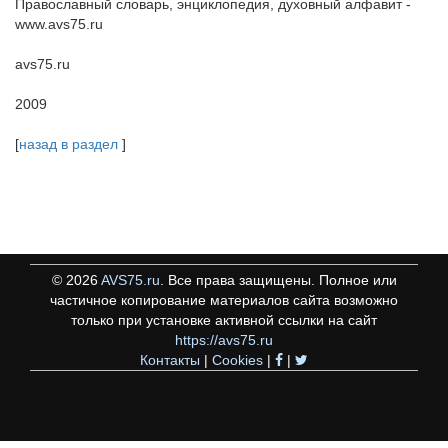
Православный словарь, энциклопедия, духовный алфавит -
www.avs75.ru
avs75.ru
2009
[
назад в раздел
]
©
2026
AVS75.ru
. Все права защищены. Полное или
частичное копирование материалов сайта возможно
только при установке активной ссылки на сайт
https://avs75.ru
Контакты
|
Cookies
|
|