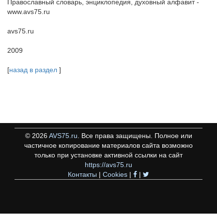
Православный словарь, энциклопедия, духовный алфавит -
www.avs75.ru
avs75.ru
2009
[
назад в раздел
]
©
2026
AVS75.ru
. Все права защищены. Полное или
частичное копирование материалов сайта возможно
только при установке активной ссылки на сайт
https://avs75.ru
Контакты
|
Cookies
|
|