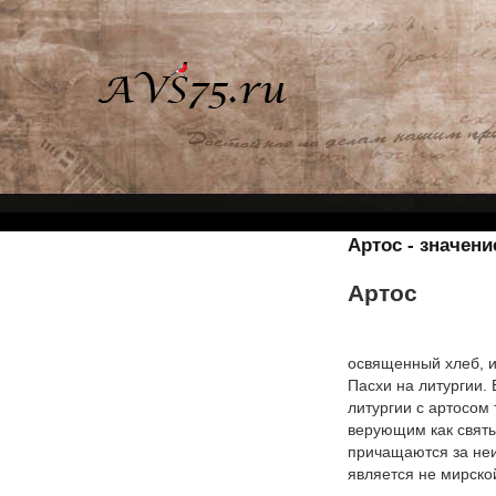
Артос - значен
Артос
освященный хлеб, и
Пасхи на литургии.
литургии с артосом
верующим как святы
причащаются за неи
является не мирско