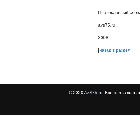
Православный слова
avs75.ru
2009
[
назад в раздел
]
©
2026
AVS75.ru
. Все права защи