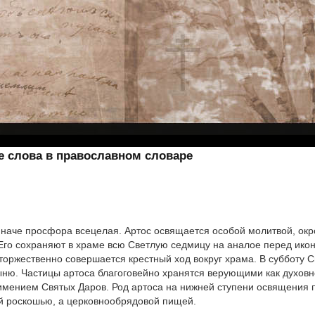
ие слова в православном словаре
наче просфора всецелая. Артос освящается особой молитвой, окр
 Его сохраняют в храме всю Светлую седмицу на аналое перед икон
 торжественно совершается крестный ход вокруг храма. В субботу 
ню. Частицы артоса благоговейно хранятся верующими как духовн
мением Святых Даров. Род артоса на нижней ступени освящения пре
й роскошью, а церковнообрядовой пищей.