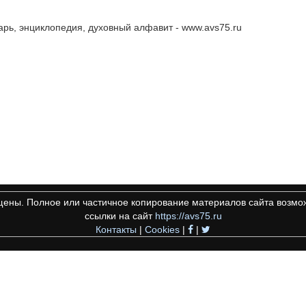
рь, энциклопедия, духовный алфавит - www.avs75.ru
щены. Полное или частичное копирование материалов сайта возмож
ссылки на сайт
https://avs75.ru
Контакты
|
Cookies
|
|