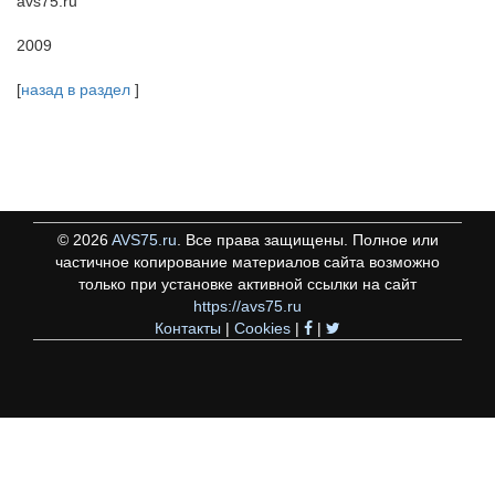
avs75.ru
2009
[
назад в раздел
]
©
2026
AVS75.ru
. Все права защищены. Полное или
частичное копирование материалов сайта возможно
только при установке активной ссылки на сайт
https://avs75.ru
Контакты
|
Cookies
|
|