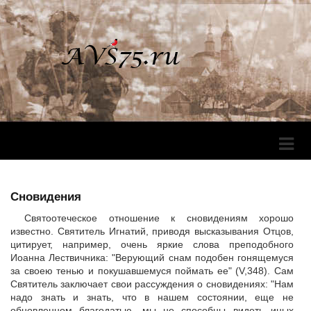
Перек
Навига
Сновидения
Святоотеческое отношение к сновидениям хорошо
известно. Святитель Игнатий, приводя высказывания Отцов,
цитирует, например, очень яркие слова преподобного
Иоанна Лествичника: "Верующий снам подобен гонящемуся
за своею тенью и покушавшемуся поймать ее" (V,348). Сам
Святитель заключает свои рассуждения о сновидениях: "Нам
надо знать и знать, что в нашем состоянии, еще не
обновленном благодатью, мы не способны видеть иных