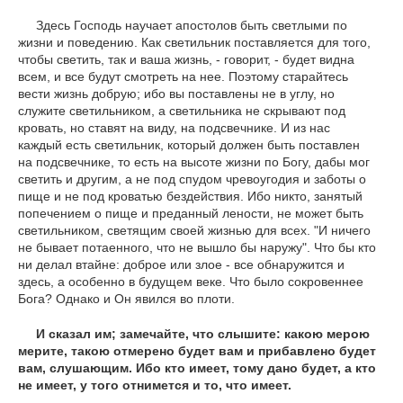
Здесь Господь научает апостолов быть светлыми по
жизни и поведению. Как светильник поставляется для того,
чтобы светить, так и ваша жизнь, - говорит, - будет видна
всем, и все будут смотреть на нее. Поэтому старайтесь
вести жизнь добрую; ибо вы поставлены не в углу, но
служите светильником, а светильника не скрывают под
кровать, но ставят на виду, на подсвечнике. И из нас
каждый есть светильник, который должен быть поставлен
на подсвечнике, то есть на высоте жизни по Богу, дабы мог
светить и другим, а не под спудом чревоугодия и заботы о
пище и не под кроватью бездействия. Ибо никто, занятый
попечением о пище и преданный лености, не может быть
светильником, светящим своей жизнью для всех. "И ничего
не бывает потаенного, что не вышло бы наружу". Что бы кто
ни делал втайне: доброе или злое - все обнаружится и
здесь, а особенно в будущем веке. Что было сокровеннее
Бога? Однако и Он явился во плоти.
И сказал им; замечайте, что слышите: какою мерою
мерите, такою отмерено будет вам и прибавлено будет
вам, слушающим. Ибо кто имеет, тому дано будет, а кто
не имеет, у того отнимется и то, что имеет.