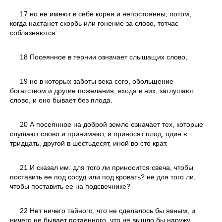
17 но не имеют в себе корня и непостоянны; потом,
когда настанет скорбь или гонение за слово, тотчас
соблазняются.
18 Посеянное в тернии означает слышащих слово,
19 но в которых заботы века сего, обольщение
богатством и другие пожелания, входя в них, заглушают
слово, и оно бывает без плода.
20 А посеянное на доброй земле означает тех, которые
слушают слово и принимают, и приносят плод, один в
тридцать, другой в шестьдесят, иной во сто крат.
21 И сказал им: для того ли приносится свеча, чтобы
поставить ее под сосуд или под кровать? не для того ли,
чтобы поставить ее на подсвечнике?
22 Нет ничего тайного, что не сделалось бы явным, и
ничего не бывает потаенного, что не вышло бы наружу.