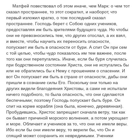
Матфей повествовал об этом иначе, чем Марк: о чем тот
сказал пространнее, то этот сократил, и наоборот, что
первый изложил кратко, о том последний сказал
пространнее. Господь берет с Собою одних учеников,
предоставляя им быть зрителями будущего чуда. Но чтобы
они не превозносились тем, что других отослал, а их взял,
и вместе, чтобы научить их переносить опасности,
попускает им быть в опасности от бури. А спит Он при сем
с той целью, чтобы чудо показалось им тем важнее, после
того как они перепугались. Иначе, если бы буря случилась
при бодрственном состоянии Христа, они не испугались бы
или не обратились бы к Нему с прошением о спасении. И
вот Он попускает им быть в страхе от опасности, дабы они
пришли в сознание силы Его. Поскольку они только на
других видели благодеяния Христовы, а сами не испытали
ничего подобного, то была опасность, что они сделаются
беспечными; поэтому Господь попускает быть буре. Он
спит на корме корабля (она была, конечно, деревянная).
Пробудившись, Христос запрещает сначала ветру, так как
он бывает причиной морского волнения, а потом укрощает
и море. Обличает и учеников за то, что они не имели веры.
Ибо если бы они имели веру, то верили бы, что Он и
спящий может сохранить их невредимыми. Ученики