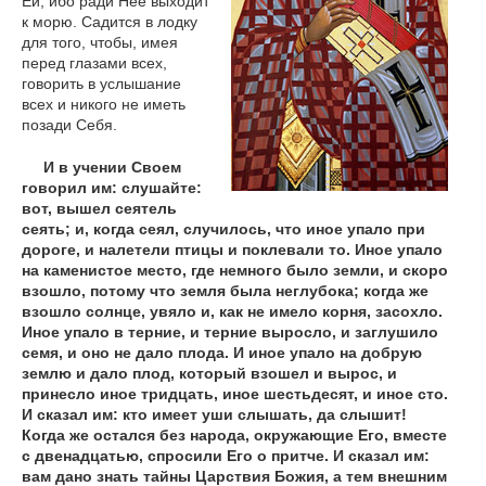
Ей, ибо ради Нее выходит
к морю. Садится в лодку
для того, чтобы, имея
перед глазами всех,
говорить в услышание
всех и никого не иметь
позади Себя.
И в учении Своем
говорил им: слушайте:
вот, вышел сеятель
сеять; и, когда сеял, случилось, что иное упало при
дороге, и налетели птицы и поклевали то. Иное упало
на каменистое место, где немного было земли, и скоро
взошло, потому что земля была неглубока; когда же
взошло солнце, увяло и, как не имело корня, засохло.
Иное упало в терние, и терние выросло, и заглушило
семя, и оно не дало плода. И иное упало на добрую
землю и дало плод, который взошел и вырос, и
принесло иное тридцать, иное шестьдесят, и иное сто.
И сказал им: кто имеет уши слышать, да слышит!
Когда же остался без народа, окружающие Его, вместе
с двенадцатью, спросили Его о притче. И сказал им:
вам дано знать тайны Царствия Божия, а тем внешним