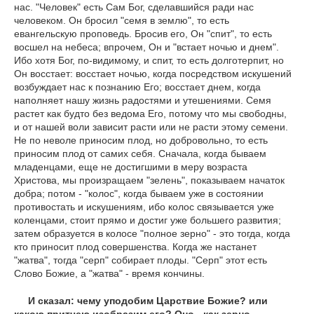
нас. "Человек" есть Сам Бог, сделавшийся ради нас
человеком. Он бросил "семя в землю", то есть
евангельскую проповедь. Бросив его, Он "спит", то есть
восшел на небеса; впрочем, Он и "встает ночью и днем".
Ибо хотя Бог, по-видимому, и спит, то есть долготерпит, но
Он восстает: восстает ночью, когда посредством искушений
возбуждает нас к познанию Его; восстает днем, когда
наполняет нашу жизнь радостями и утешениями. Семя
растет как будто без ведома Его, потому что мы свободны,
и от нашей воли зависит расти или не расти этому семени.
Не по неволе приносим плод, но добровольно, то есть
приносим плод от самих себя. Сначала, когда бываем
младенцами, еще не достигшими в меру возраста
Христова, мы произращаем "зелень", показываем начаток
добра; потом - "колос", когда бываем уже в состоянии
противостать и искушениям, ибо колос связывается уже
коленцами, стоит прямо и достиг уже большего развития;
затем образуется в колосе "полное зерно" - это тогда, когда
кто приносит плод совершенства. Когда же настанет
"жатва", тогда "серп" собирает плоды. "Серп" этот есть
Слово Божие, а "жатва" - время кончины.
И сказал: чему уподобим Царствие Божие? или