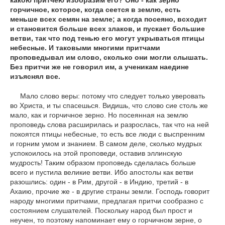
какою притчею изобразим его? Оно - как зерно
горчичное, которое, когда сеется в землю, есть
меньше всех семян на земле; а когда посеяно, всходит
и становится больше всех злаков, и пускает большие
ветви, так что под тенью его могут укрываться птицы
небесные. И таковыми многими притчами
проповедывал им слово, сколько они могли слышать.
Без притчи же не говорил им, а ученикам наедине
изъяснял все.
Мало слово веры: потому что следует только уверовать
во Христа, и ты спасешься. Видишь, что слово сие столь же
мало, как и горчичное зерно. Но посеянная на землю
проповедь слова расширилась и разрослась, так что на ней
покоятся птицы небесные, то есть все люди с выспренним
и горним умом и знанием. В самом деле, сколько мудрых
успокоилось на этой проповеди, оставив эллинскую
мудрость! Таким образом проповедь сделалась больше
всего и пустила великие ветви. Ибо апостолы как ветви
разошлись: один - в Рим, другой - в Индию, третий - в
Ахаию, прочие же - в другие страны земли. Господь говорит
народу многими притчами, предлагая притчи сообразно с
состоянием слушателей. Поскольку народ был прост и
неучен, то поэтому напоминает ему о горчичном зерне, о