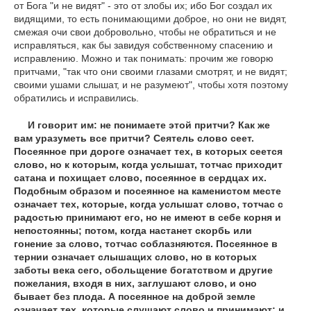
от Бога "и не видят" - это от злобы их; ибо Бог создал их
видящими, то есть понимающими доброе, но они не видят,
смежая очи свои добровольно, чтобы не обратиться и не
исправляться, как бы завидуя собственному спасению и
исправлению. Можно и так понимать: прочим же говорю
притчами, "так что они своими глазами смотрят, и не видят;
своими ушами слышат, и не разумеют", чтобы хотя поэтому
обратились и исправились.
И говорит им: не понимаете этой притчи? Как же
вам уразуметь все притчи? Сеятель слово сеет.
Посеянное при дороге означает тех, в которых сеется
слово, но к которым, когда услышат, тотчас приходит
сатана и похищает слово, посеянное в сердцах их.
Подобным образом и посеянное на каменистом месте
означает тех, которые, когда услышат слово, тотчас с
радостью принимают его, но не имеют в себе корня и
непостоянны; потом, когда настанет скорбь или
гонение за слово, тотчас соблазняются. Посеянное в
тернии означает слышащих слово, но в которых
заботы века сего, обольщение богатством и другие
пожелания, входя в них, заглушают слово, и оно
бывает без плода. А посеянное на доброй земле
означает тех, которые слушают слово и принимают; и