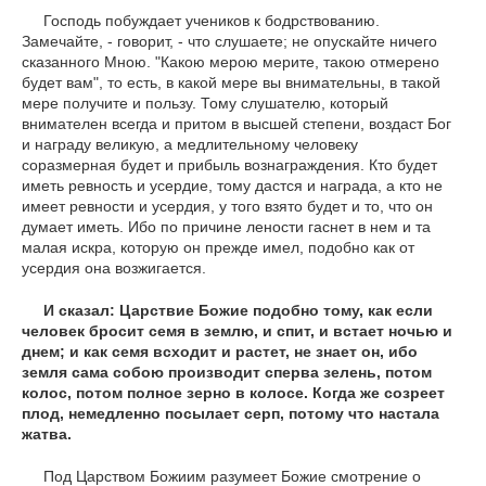
Господь побуждает учеников к бодрствованию.
Замечайте, - говорит, - что слушаете; не опускайте ничего
сказанного Мною. "Какою мерою мерите, такою отмерено
будет вам", то есть, в какой мере вы внимательны, в такой
мере получите и пользу. Тому слушателю, который
внимателен всегда и притом в высшей степени, воздаст Бог
и награду великую, а медлительному человеку
соразмерная будет и прибыль вознаграждения. Кто будет
иметь ревность и усердие, тому дастся и награда, а кто не
имеет ревности и усердия, у того взято будет и то, что он
думает иметь. Ибо по причине лености гаснет в нем и та
малая искра, которую он прежде имел, подобно как от
усердия она возжигается.
И сказал: Царствие Божие подобно тому, как если
человек бросит семя в землю, и спит, и встает ночью и
днем; и как семя всходит и растет, не знает он, ибо
земля сама собою производит сперва зелень, потом
колос, потом полное зерно в колосе. Когда же созреет
плод, немедленно посылает серп, потому что настала
жатва.
Под Царством Божиим разумеет Божие смотрение о