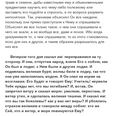
траве и семени, дабы известными ему и обыкновенными
предметами научить его чему-либо полезному или
заставить его подойти и спросить, и по вопросе разуметь
непонятное. Так, ученикам объяснял Он все наедине,
поскольку они прямо приступали к Нему и спрашивали.
Объяснял же все только такое, о чем они спрашивали и
чего не знали, а не вообще все, даже и ясное. Ибо когда
уразумевали то, о чем спрашивали, то из этого становилось
ясно для них и другое, и таким образом разрешалось для
них все.
Вечером того дня сказал им: переправимся на ту
сторону. И они, отпустив народ, взяли Его с собою, как
Он был в лодке; с Ним были и другие лодки. И
поднялась великая буря; волны били в лодку, так что
она уже наполнялась водою. А Он спал на корме на
возглавии. Его будят и говорят Ему: Учитель! неужели
Тебе нужды нет, что мы погибаем? И, встав, Он
запретил ветру и сказал морю: умолкни, перестань. И
ветер утих, и сделалась великая тишина. И сказал им:
что вы так боязливы? как у вас нет веры? И убоялись
страхом великим и говорили между собою: кто же
Сей, что и ветер, и море повинуются Ему?