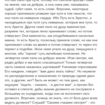
что оно пало при пути, потому что Сеятель бросает семя
на землю, как на добрую, а она сама уже, оказавшись
худой, губит семя, то есть слово. Впрочем, некоторые
хорошо принимали упавшее при пути в том смысле, что
оно пало на неверное сердце. Ибо Путь есть Христос, а
находящиеся при пути суть неверные, которые вне пути, то
есть Христа. Другое семя пало на душу каменистую,
разумею тех, которые легко принимают слово, но потом
отвергают. Они каменисты, как уподобившиеся несколько
камню, то есть Христу, поскольку приняли слово; но как они
принимают слово на время и потом отвергают, то через это
теряют и подобие. Иное семя упало на душу, пекущуюся о
многом, ибо "терние" суть житейские попечения. Но
четвертое семя пало на добрую землю. Итак смотри, как
редко добро и как мало спасающихся! Только четвертая
часть семени оказалась уцелевшей! Ученикам спросившим
Его наедине, говорит: "вам дано знать тайны". Но неужели
по распределению и назначению от природы одним дано
это, а другим, нет? Быть не может; но тем дано, как
ищущим: "ищите, - сказано, - и дастся вам", а прочих Бог
оставил в слепоте, дабы знание должного не послужило к
большему их осуждению, когда они не исполняют сего
должного. Впрочем, хочешь ли знать, что от Бога дано всем
видеть должное? Слушай! "Своими глазами смотрят" - это