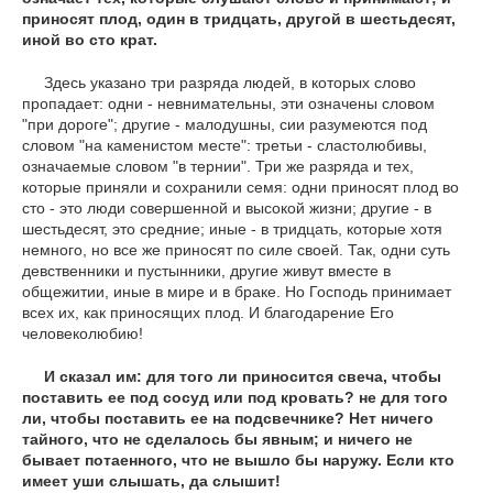
приносят плод, один в тридцать, другой в шестьдесят,
иной во сто крат.
Здесь указано три разряда людей, в которых слово
пропадает: одни - невнимательны, эти означены словом
"при дороге"; другие - малодушны, сии разумеются под
словом "на каменистом месте": третьи - сластолюбивы,
означаемые словом "в тернии". Три же разряда и тех,
которые приняли и сохранили семя: одни приносят плод во
сто - это люди совершенной и высокой жизни; другие - в
шестьдесят, это средние; иные - в тридцать, которые хотя
немного, но все же приносят по силе своей. Так, одни суть
девственники и пустынники, другие живут вместе в
общежитии, иные в мире и в браке. Но Господь принимает
всех их, как приносящих плод. И благодарение Его
человеколюбию!
И сказал им: для того ли приносится свеча, чтобы
поставить ее под сосуд или под кровать? не для того
ли, чтобы поставить ее на подсвечнике? Нет ничего
тайного, что не сделалось бы явным; и ничего не
бывает потаенного, что не вышло бы наружу. Если кто
имеет уши слышать, да слышит!