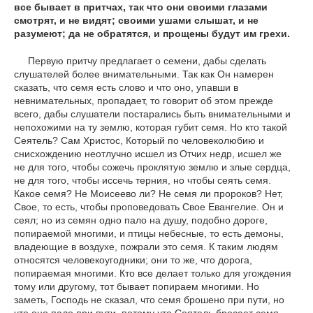
все бывает в притчах, так что они своими глазами
смотрят, и не видят; своими ушами слышат, и не
разумеют; да не обратятся, и прощены будут им грехи.
Первую притчу предлагает о семени, дабы сделать
слушателей более внимательными. Так как Он намерен
сказать, что семя есть слово и что оно, упавши в
невнимательных, пропадает, то говорит об этом прежде
всего, дабы слушатели постарались быть внимательными и
непохожими на ту землю, которая губит семя. Но кто такой
Сеятель? Сам Христос, Который по человеколюбию и
снисхождению неотлучно исшел из Отчих недр, исшел же
не для того, чтобы сожечь проклятую землю и злые сердца,
не для того, чтобы иссечь терния, но чтобы сеять семя.
Какое семя? Не Моисеево ли? Не семя ли пророков? Нет,
Свое, то есть, чтобы проповедовать Свое Евангелие. Он и
сеял; но из семян одно пало на душу, подобно дороге,
попираемой многими, и птицы небесные, то есть демоны,
владеющие в воздухе, пожрали это семя. К таким людям
относятся человекоугодники; они то же, что дорога,
попираемая многими. Кто все делает только для угождения
тому или другому, тот бывает попираем многими. Но
заметь, Господь не сказал, что семя брошено при пути, но