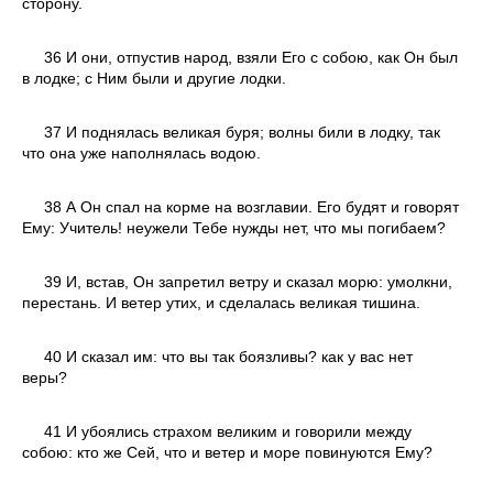
сторону.
36 И они, отпустив народ, взяли Его с собою, как Он был
в лодке; с Ним были и другие лодки.
37 И поднялась великая буря; волны били в лодку, так
что она уже наполнялась водою.
38 А Он спал на корме на возглавии. Его будят и говорят
Ему: Учитель! неужели Тебе нужды нет, что мы погибаем?
39 И, встав, Он запретил ветру и сказал морю: умолкни,
перестань. И ветер утих, и сделалась великая тишина.
40 И сказал им: что вы так боязливы? как у вас нет
веры?
41 И убоялись страхом великим и говорили между
собою: кто же Сей, что и ветер и море повинуются Ему?