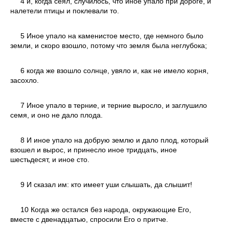
4 и, когда сеял, случилось, что иное упало при дороге, и
налетели птицы и поклевали то.
5 Иное упало на каменистое место, где немного было
земли, и скоро взошло, потому что земля была неглубока;
6 когда же взошло солнце, увяло и, как не имело корня,
засохло.
7 Иное упало в терние, и терние выросло, и заглушило
семя, и оно не дало плода.
8 И иное упало на добрую землю и дало плод, который
взошел и вырос, и принесло иное тридцать, иное
шестьдесят, и иное сто.
9 И сказал им: кто имеет уши слышать, да слышит!
10 Когда же остался без народа, окружающие Его,
вместе с двенадцатью, спросили Его о притче.