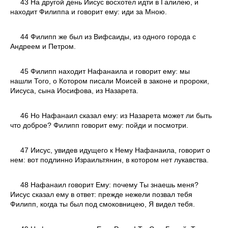
43 На другой день Иисус восхотел идти в Галилею, и
находит Филиппа и говорит ему: иди за Мною.
44 Филипп же был из Вифсаиды, из одного города с
Андреем и Петром.
45 Филипп находит Нафанаила и говорит ему: мы
нашли Того, о Котором писали Моисей в законе и пророки,
Иисуса, сына Иосифова, из Назарета.
46 Но Нафанаил сказал ему: из Назарета может ли быть
что доброе? Филипп говорит ему: пойди и посмотри.
47 Иисус, увидев идущего к Нему Нафанаила, говорит о
нем: вот подлинно Израильтянин, в котором нет лукавства.
48 Нафанаил говорит Ему: почему Ты знаешь меня?
Иисус сказал ему в ответ: прежде нежели позвал тебя
Филипп, когда ты был под смоковницею, Я видел тебя.