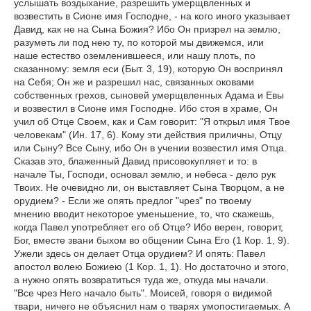
услышать воздыхание, разрешить умерщвленных и
возвестить в Сионе имя Господне, - на кого иного указывает
Давид, как не на Сына Божия? Ибо Он призрел на землю,
разуметь ли под нею ту, по которой мы движемся, или
наше естество оземленившееся, или нашу плоть, по
сказанному: земля еси (Быт. 3, 19), которую Он воспринял
на Себя; Он же и разрешил нас, связанных оковами
собственных грехов, сыновей умерщвленных Адама и Евы
и возвестил в Сионе имя Господне. Ибо стоя в храме, Он
учил об Отце Своем, как и Сам говорит: "Я открыл имя Твое
человекам" (Ин. 17, 6). Кому эти действия приличны, Отцу
или Сыну? Все Сыну, ибо Он в учении возвестил имя Отца.
Сказав это, блаженный Давид присовокупляет и то: в
начале Ты, Господи, основал землю, и небеса - дело рук
Твоих. Не очевидно ли, он выставляет Сына Творцом, а не
орудием? - Если же опять предлог "чрез" по твоему
мнению вводит некоторое уменьшение, то, что скажешь,
когда Павел употребляет его об Отце? Ибо верен, говорит,
Бог, вместе звани быхом во общении Сына Его (1 Кор. 1, 9).
Ужели здесь он делает Отца орудием? И опять: Павел
апостол волею Божиею (1 Кор. 1, 1). Но достаточно и этого,
а нужно опять возвратиться туда же, откуда мы начали.
"Все чрез Него начало быть". Моисей, говоря о видимой
твари, ничего не объяснил нам о тварях умопостигаемых. А