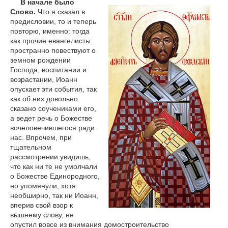
В начале было
Слово.
Что я сказал в
предисловии, то и теперь
повторю, именно: тогда
как прочие евангелисты
пространно повествуют о
земном рождении
Господа, воспитании и
возрастании, Иоанн
опускает эти события, так
как об них довольно
сказано соучениками его,
а ведет речь о Божестве
вочеловечившегося ради
нас. Впрочем, при
тщательном
рассмотрении увидишь,
что как ни те не умолчали
о Божестве Единородного,
но упомянули, хотя
необширно, так ни Иоанн,
вперив свой взор к
вышнему слову, не
опустил вовсе из внимания домостроительство