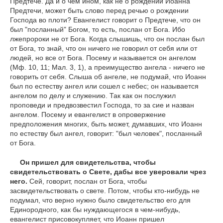
Предтече. Да и о чем ином, как не о рождении Иоанна
Предтечи, может быть слово перед речью о рождении
Господа во плоти? Евангелист говорит о Предтече, что он
был "посланный" Богом, то есть, послан от Бога. Ибо
лжепророки не от Бога. Когда слышишь, что он послан был
от Бога, то знай, что он ничего не говорил от себя или от
людей, но все от Бога. Посему и называется он ангелом
(Мф. 10, 11; Мал. 3, 1), а преимущество ангела - ничего не
говорить от себя. Слыша об ангеле, не подумай, что Иоанн
был по естеству ангел или сошел с небес; он называется
ангелом по делу и служению. Так как он послужил
проповеди и предвозвестил Господа, то за сие и назван
ангелом. Посему и евангелист в опровержение
предположения многих, быть может, думавших, что Иоанн
по естеству был ангел, говорит: "был человек", посланный
от Бога.
Он пришел для свидетельства, чтобы
свидетельствовать о Свете, дабы все уверовали чрез
него.
Сей, говорит, послан от Бога, чтобы
засвидетельствовать о свете. Потом, чтобы кто-нибудь не
подумал, что верно нужно было свидетельство его для
Единородного, как бы нуждающегося в чем-нибудь,
евангелист присовокупляет, что Иоанн пришел