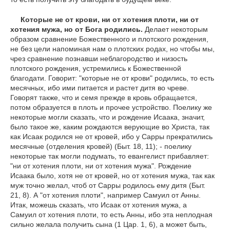
Которые не от крови, ни от хотения плоти, ни от
хотения мужа, но от Бога родились.
Делает некоторым
образом сравнение Божественного и плотского рождения,
не без цели напоминая нам о плотских родах, но чтобы мы,
чрез сравнение познавши неблагородство и низость
плотского рождения, устремились к Божественной
благодати. Говорит: "которые не от крови" родились, то есть
месячных, ибо ими питается и растет дитя во чреве.
Говорят также, что и семя прежде в кровь обращается,
потом образуется в плоть и прочее устройство. Поелику же
некоторые могли сказать, что и рождение Исаака, значит,
было такое же, каким рождаются верующие во Христа, так
как Исаак родился не от кровей, ибо у Сарры прекратились
месячные (отделения кровей) (Быт. 18, 11); - поелику
некоторые так могли подумать, то евангелист прибавляет:
"ни от хотения плоти, ни от хотения мужа". Рождение
Исаака было, хотя не от кровей, но от хотения мужа, так как
муж точно желал, чтоб от Сарры родилось ему дитя (Быт.
21, 8). А "от хотения плоти", например Самуил от Анны.
Итак, можешь сказать, что Исаак от хотения мужа, а
Самуил от хотения плоти, то есть Анны, ибо эта неплодная
сильно желала получить сына (1 Цар. 1, 6), а может быть,