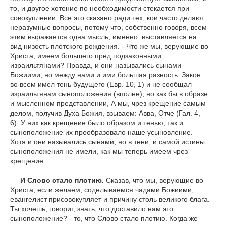
то, и другое хотение по необходимости стекается при
совокуплении. Все это сказано ради тех, кои часто делают
неразумные вопросы, потому что, собственно говоря, всем
этим выражается одна мысль, именно: выставляется на
вид низость плотского рождения. - Что же мы, верующие во
Христа, имеем большего пред подзаконными
израильтянами? Правда, и они назывались сынами
Божиими, но между нами и ими большая разность. Закон
во всем имел тень будущего (Евр. 10, 1) и не сообщал
израильтянам сыноположения (вполне), но как бы в образе
и мысленном представлении, А мы, чрез крещение самым
делом, получив Духа Божия, взываем: Авва, Отче (Гал. 4,
6). У них как крещение было образом и тенью, так и
сыноположение их прообразовало наше усыновление.
Хотя и они назывались сынами, но в тени, и самой истины
сыноположения не имели, как мы теперь имеем чрез
крещение.
И Слово стало плотию.
Сказав, что мы, верующие во
Христа, если желаем, соделываемся чадами Божиими,
евангелист присовокупляет и причину столь великого блага.
Ты хочешь, говорит, знать, что доставило нам это
сыноположение? - то, что Слово стало плотию. Когда же