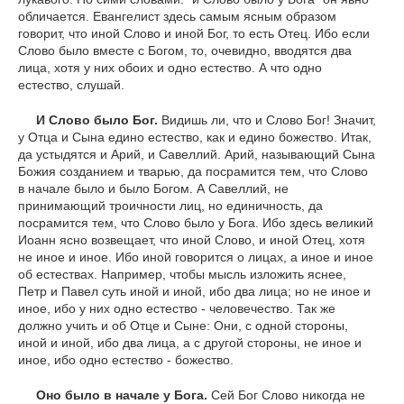
обличается. Евангелист здесь самым ясным образом
говорит, что иной Слово и иной Бог, то есть Отец. Ибо если
Слово было вместе с Богом, то, очевидно, вводятся два
лица, хотя у них обоих и одно естество. А что одно
естество, слушай.
И Слово было Бог.
Видишь ли, что и Слово Бог! Значит,
у Отца и Сына едино естество, как и едино божество. Итак,
да устыдятся и Арий, и Савеллий. Арий, называющий Сына
Божия созданием и тварью, да посрамится тем, что Слово
в начале было и было Богом. А Савеллий, не
принимающий троичности лиц, но единичность, да
посрамится тем, что Слово было у Бога. Ибо здесь великий
Иоанн ясно возвещает, что иной Слово, и иной Отец, хотя
не иное и иное. Ибо иной говорится о лицах, а иное и иное
об естествах. Например, чтобы мысль изложить яснее,
Петр и Павел суть иной и иной, ибо два лица; но не иное и
иное, ибо у них одно естество - человечество. Так же
должно учить и об Отце и Сыне: Они, с одной стороны,
иной и иной, ибо два лица, а с другой стороны, не иное и
иное, ибо одно естество - божество.
Оно было в начале у Бога.
Сей Бог Слово никогда не