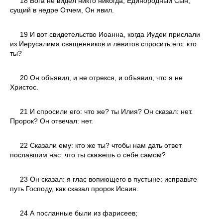
18 Бога не видел никто никогда; Единородный Сын,
сущий в недре Отчем, Он явил.
19 И вот свидетельство Иоанна, когда Иудеи прислали
из Иерусалима священников и левитов спросить его: кто
ты?
20 Он объявил, и не отрекся, и объявил, что я не
Христос.
21 И спросили его: что же? ты Илия? Он сказал: нет.
Пророк? Он отвечал: нет.
22 Сказали ему: кто же ты? чтобы нам дать ответ
пославшим нас: что ты скажешь о себе самом?
23 Он сказал: я глас вопиющего в пустыне: исправьте
путь Господу, как сказал пророк Исаия.
24 А посланные были из фарисеев;