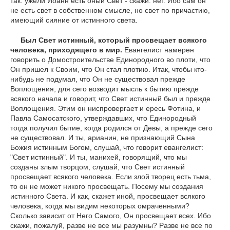
так: ужели Иоанн есть оный Свет - скажи: нет. Ибо сам он
не есть свет в собственном смысле, но свет по причастию,
имеющий сияние от истинного света.
Был Свет истинный, который просвещает всякого
человека, приходящего в мир.
Евангелист намерен
говорить о Домостроительстве Единородного во плоти, что
Он пришел к Своим, что Он стал плотию. Итак, чтобы кто-
нибудь не подумал, что Он не существовал прежде
Воплощения, для сего возводит мысль к бытию прежде
всякого начала и говорит, что Свет истинный был и прежде
Воплощения. Этим он ниспровергает и ересь Фотина, и
Павла Самосатского, утверждавших, что Единородный
тогда получил бытие, когда родился от Девы, а прежде сего
не существовал. И ты, арианин, не признающий Сына
Божия истинным Богом, слушай, что говорит евангелист:
"Свет истинный". И ты, манихей, говорящий, что мы
созданы злым творцом, слушай, что Свет истинный
просвещает всякого человека. Если злой творец есть тьма,
то он не может никого просвещать. Посему мы создания
истинного Света. И как, скажет иной, просвещает всякого
человека, когда мы видим некоторых омраченными?
Сколько зависит от Него Самого, Он просвещает всех. Ибо
скажи, пожалуй, разве не все мы разумны? Разве не все по