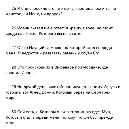
25 И они спросили его: что же ты крестишь, если ты ни
Христос, ни Илия, ни пророк?
26 Иоанн сказал им в ответ: я крещу в воде; но стоит
среди вас Некто, Которого вы не знаете.
27 Он то Идущий за мною, но Который стал впереди
меня. Я недостоин развязать ремень у обуви Его.
28 Это происходило в Вифаваре при Иордане, где
крестил Иоанн.
29 На другой день видит Иоанн идущего к нему Иисуса и
говорит: вот Агнец Божий, Который берет на Себя грех
мира.
30 Сей есть, о Котором я сказал: за мною идет Муж,
Который стал впереди меня, потому что Он был прежде
меня.