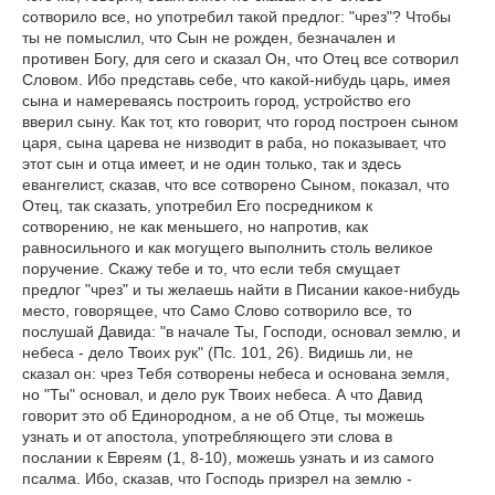
сотворило все, но употребил такой предлог: "чрез"? Чтобы
ты не помыслил, что Сын не рожден, безначален и
противен Богу, для сего и сказал Он, что Отец все сотворил
Словом. Ибо представь себе, что какой-нибудь царь, имея
сына и намереваясь построить город, устройство его
вверил сыну. Как тот, кто говорит, что город построен сыном
царя, сына царева не низводит в раба, но показывает, что
этот сын и отца имеет, и не один только, так и здесь
евангелист, сказав, что все сотворено Сыном, показал, что
Отец, так сказать, употребил Его посредником к
сотворению, не как меньшего, но напротив, как
равносильного и как могущего выполнить столь великое
поручение. Скажу тебе и то, что если тебя смущает
предлог "чрез" и ты желаешь найти в Писании какое-нибудь
место, говорящее, что Само Слово сотворило все, то
послушай Давида: "в начале Ты, Господи, основал землю, и
небеса - дело Твоих рук" (Пс. 101, 26). Видишь ли, не
сказал он: чрез Тебя сотворены небеса и основана земля,
но "Ты" основал, и дело рук Твоих небеса. А что Давид
говорит это об Единородном, а не об Отце, ты можешь
узнать и от апостола, употребляющего эти слова в
послании к Евреям (1, 8-10), можешь узнать и из самого
псалма. Ибо, сказав, что Господь призрел на землю -