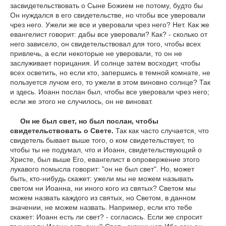
засвидетельствовать о Сыне Божием не потому, будто бы
Он нуждался в его свидетельстве, но чтобы все уверовали
чрез него. Ужели же все и уверовали чрез него? Нет. Как же
евангелист говорит: дабы все уверовали? Как? - сколько от
него зависело, он свидетельствовал для того, чтобы всех
привлечь, а если некоторые не уверовали, то он не
заслуживает порицания. И солнце затем восходит, чтобы
всех осветить, но если кто, запершись в темной комнате, не
пользуется лучом его, то ужели в этом виновно солнце? Так
и здесь. Иоанн послан был, чтобы все уверовали чрез него;
если же этого не случилось, он не виноват.
Он не был свет, но был послан, чтобы
свидетельствовать о Свете.
Так как часто случается, что
свидетель бывает выше того, о ком свидетельствует, то
чтобы ты не подумал, что и Иоанн, свидетельствующий о
Христе, был выше Его, евангелист в опровержение этого
лукавого помысла говорит: "он не был свет". Но, может
быть, кто-нибудь скажет: ужели мы не можем называть
светом ни Иоанна, ни иного кого из святых? Светом мы
можем назвать каждого из святых, но Светом, в данном
значении, не можем назвать. Например, если кто тебе
скажет: Иоанн есть ли свет? - согласись. Если же спросит