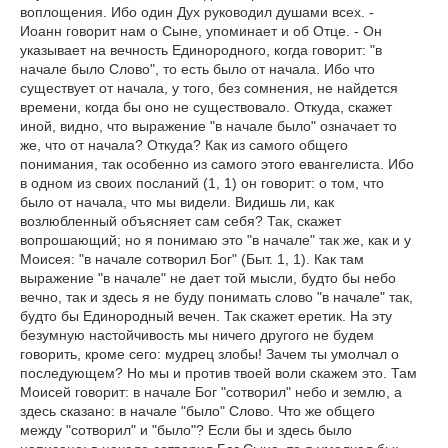
воплощения. Ибо один Дух руководил душами всех. -
Иоанн говорит нам о Сыне, упоминает и об Отце. - Он
указывает на вечность Единородного, когда говорит: "в
начале было Слово", то есть было от начала. Ибо что
существует от начала, у того, без сомнения, не найдется
времени, когда бы оно не существовало. Откуда, скажет
иной, видно, что выражение "в начале было" означает то
же, что от начала? Откуда? Как из самого общего
понимания, так особенно из самого этого евангелиста. Ибо
в одном из своих посланий (1, 1) он говорит: о том, что
было от начала, что мы видели. Видишь ли, как
возлюбленный объясняет сам себя? Так, скажет
вопрошающий; но я понимаю это "в начале" так же, как и у
Моисея: "в начале сотворил Бог" (Быт. 1, 1). Как там
выражение "в начале" не дает той мысли, будто бы небо
вечно, так и здесь я не буду понимать слово "в начале" так,
будто бы Единородный вечен. Так скажет еретик. На эту
безумную настойчивость мы ничего другого не будем
говорить, кроме сего: мудрец злобы! Зачем ты умолчал о
последующем? Но мы и против твоей воли скажем это. Там
Моисей говорит: в начале Бог "сотворил" небо и землю, а
здесь сказано: в начале "было" Слово. Что же общего
между "сотворил" и "было"? Если бы и здесь было