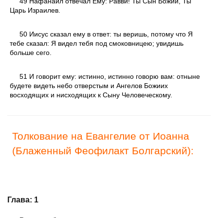
49 Нафанаил отвечал Ему: Равви! Ты Сын Божий, Ты
Царь Израилев.
50 Иисус сказал ему в ответ: ты веришь, потому что Я
тебе сказал: Я видел тебя под смоковницею; увидишь
больше сего.
51 И говорит ему: истинно, истинно говорю вам: отныне
будете видеть небо отверстым и Ангелов Божиих
восходящих и нисходящих к Сыну Человеческому.
Толкование на Евангелие от Иоанна
(Блаженный Феофилакт Болгарский):
Глава: 1