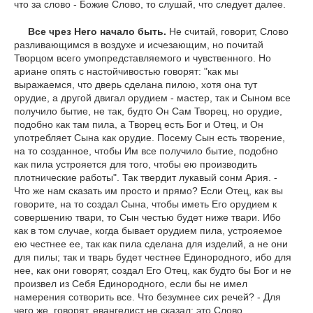
что за слово - Божие Слово, то слушай, что следует далее.
Все чрез Него начало быть.
Не считай, говорит, Слово
разливающимся в воздухе и исчезающим, но почитай
Творцом всего умопредставляемого и чувственного. Но
ариане опять с настойчивостью говорят: "как мы
выражаемся, что дверь сделана пилою, хотя она тут
орудие, а другой двигал орудием - мастер, так и Сыном все
получило бытие, не так, будто Он Сам Творец, но орудие,
подобно как там пила, а Творец есть Бог и Отец, и Он
употребляет Сына как орудие. Посему Сын есть творение,
на то созданное, чтобы Им все получило бытие, подобно
как пила устрояется для того, чтобы ею производить
плотнические работы". Так твердит лукавый сонм Ария. -
Что же нам сказать им просто и прямо? Если Отец, как вы
говорите, на то создал Сына, чтобы иметь Его орудием к
совершению твари, то Сын честью будет ниже твари. Ибо
как в том случае, когда бывает орудием пила, устрояемое
ею честнее ее, так как пила сделана для изделий, а не они
для пилы; так и тварь будет честнее Единородного, ибо для
нее, как они говорят, создал Его Отец, как будто бы Бог и не
произвел из Себя Единородного, если бы не имел
намерения сотворить все. Что безумнее сих речей? - Для
чего же, говорят, евангелист не сказал: это Слово