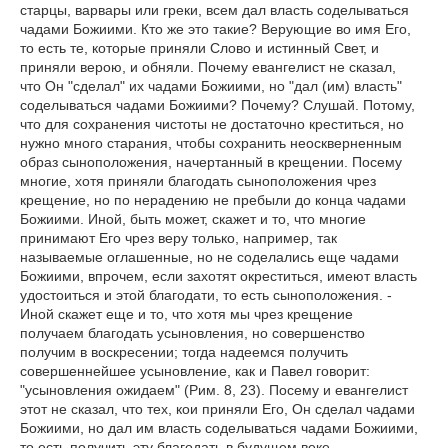
старцы, варвары или греки, всем дал власть соделываться
чадами Божиими. Кто же это такие? Верующие во имя Его,
то есть те, которые приняли Слово и истинный Свет, и
приняли верою, и обняли. Почему евангелист не сказал,
что Он "сделал" их чадами Божиими, но "дал (им) власть"
соделываться чадами Божиими? Почему? Слушай. Потому,
что для сохранения чистоты не достаточно креститься, но
нужно много старания, чтобы сохранить неоскверненным
образ сыноположения, начертанный в крещении. Посему
многие, хотя приняли благодать сыноположения чрез
крещение, но по нерадению не пребыли до конца чадами
Божиими. Иной, быть может, скажет и то, что многие
принимают Его чрез веру только, например, так
называемые оглашенные, но не соделались еще чадами
Божиими, впрочем, если захотят окреститься, имеют власть
удостоиться и этой благодати, то есть сыноположения. -
Иной скажет еще и то, что хотя мы чрез крещение
получаем благодать усыновления, но совершенство
получим в воскресении; тогда надеемся получить
совершеннейшее усыновление, как и Павел говорит:
"усыновления ожидаем" (Рим. 8, 23). Посему и евангелист
этот не сказал, что тех, кои приняли Его, Он сделал чадами
Божиими, но дал им власть соделываться чадами Божиими,
то есть получить эту благодать в будущем веке.