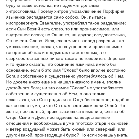
будучи выше естества, не подлежит дольным
хитрословиям. Посему хитрое умозаключение Порфирия
язычника распадается само собою. Он, пытаясь
ниспровергнуть Евангелие, употреблял такое разделение:
если Сын Божий есть слово, то или произносимое, или
внутреннее слово; но Он ни то, ни другое; следовательно,
Он не есть Слово. Итак, евангелист вперед разрешил это
умозаключение, сказав, что внутреннее и произносимое
говорится об нас и предметах естественных, а о
сверхъестественных ничего такого не говорится. Впрочем,
и то нужно сказать, что сомнение язычника имело бы
основание, если б это имя "Слово" было вполне достойно
Бога и собственно и существенно употреблялось об Нем.
Но доселе никто еще не нашел никакого имени, вполне
достойного Бога; ни это самое "Слово" не употребляется
собственно и существенно об Нем, а оно только
показывает, что Сын родился от Отца бесстрастно, подобно
как слово от ума, и что Он стал вестником воли Отчей. Что
же ты, несчастный, привязываешься к имени и, слыша об
Отце, Сыне и Духе, ниспадаешь на вещественные
отношения и воображаешь в уме плотских отцов и сыновей,
и ветер воздушный может быть южный или северный, или
другой какой, производящий бурю? Но если хочешь узнать,