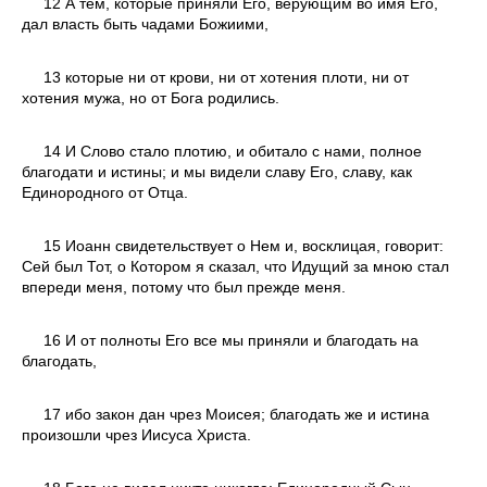
12 А тем, которые приняли Его, верующим во имя Его,
дал власть быть чадами Божиими,
13 которые ни от крови, ни от хотения плоти, ни от
хотения мужа, но от Бога родились.
14 И Слово стало плотию, и обитало с нами, полное
благодати и истины; и мы видели славу Его, славу, как
Единородного от Отца.
15 Иоанн свидетельствует о Нем и, восклицая, говорит:
Сей был Тот, о Котором я сказал, что Идущий за мною стал
впереди меня, потому что был прежде меня.
16 И от полноты Его все мы приняли и благодать на
благодать,
17 ибо закон дан чрез Моисея; благодать же и истина
произошли чрез Иисуса Христа.