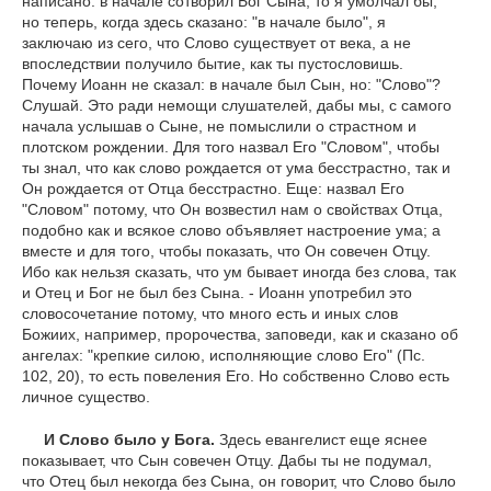
написано: в начале сотворил Бог Сына, то я умолчал бы;
но теперь, когда здесь сказано: "в начале было", я
заключаю из сего, что Слово существует от века, а не
впоследствии получило бытие, как ты пустословишь.
Почему Иоанн не сказал: в начале был Сын, но: "Слово"?
Слушай. Это ради немощи слушателей, дабы мы, с самого
начала услышав о Сыне, не помыслили о страстном и
плотском рождении. Для того назвал Его "Словом", чтобы
ты знал, что как слово рождается от ума бесстрастно, так и
Он рождается от Отца бесстрастно. Еще: назвал Его
"Словом" потому, что Он возвестил нам о свойствах Отца,
подобно как и всякое слово объявляет настроение ума; а
вместе и для того, чтобы показать, что Он совечен Отцу.
Ибо как нельзя сказать, что ум бывает иногда без слова, так
и Отец и Бог не был без Сына. - Иоанн употребил это
словосочетание потому, что много есть и иных слов
Божиих, например, пророчества, заповеди, как и сказано об
ангелах: "крепкие силою, исполняющие слово Его" (Пс.
102, 20), то есть повеления Его. Но собственно Слово есть
личное существо.
И Слово было у Бога.
Здесь евангелист еще яснее
показывает, что Сын совечен Отцу. Дабы ты не подумал,
что Отец был некогда без Сына, он говорит, что Слово было