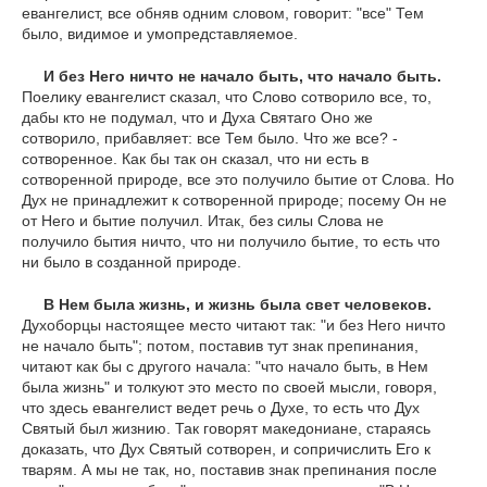
евангелист, все обняв одним словом, говорит: "все" Тем
было, видимое и умопредставляемое.
И без Него ничто не начало быть, что начало быть.
Поелику евангелист сказал, что Слово сотворило все, то,
дабы кто не подумал, что и Духа Святаго Оно же
сотворило, прибавляет: все Тем было. Что же все? -
сотворенное. Как бы так он сказал, что ни есть в
сотворенной природе, все это получило бытие от Слова. Но
Дух не принадлежит к сотворенной природе; посему Он не
от Него и бытие получил. Итак, без силы Слова не
получило бытия ничто, что ни получило бытие, то есть что
ни было в созданной природе.
В Нем была жизнь, и жизнь была свет человеков.
Духоборцы настоящее место читают так: "и без Него ничто
не начало быть"; потом, поставив тут знак препинания,
читают как бы с другого начала: "что начало быть, в Нем
была жизнь" и толкуют это место по своей мысли, говоря,
что здесь евангелист ведет речь о Духе, то есть что Дух
Святый был жизнию. Так говорят македониане, стараясь
доказать, что Дух Святый сотворен, и сопричислить Его к
тварям. А мы не так, но, поставив знак препинания после