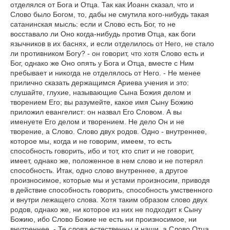
отделялся от Бога и Отца. Так как Иоанн сказал, что и
Слово было Богом, то, дабы не смутила кого-нибудь такая
сатанинская мысль: если и Слово есть Бог, то не
восставало ли Оно когда-нибудь против Отца, как боги
язычников в их баснях, и если отделилось от Него, не стало
ли противником Богу? - он говорит, что хотя Слово есть и
Бог, однако же Оно опять у Бога и Отца, вместе с Ним
пребывает и никогда не отделялось от Него. - Не менее
прилично сказать держащимся Ариева учения и это:
слушайте, глухие, называющие Сына Божия делом и
творением Его; вы разумейте, какое имя Сыну Божию
приложил евангелист: он назвал Его Словом. А вы
именуете Его делом и творением. Не дело Он и не
творение, а Слово. Слово двух родов. Одно - внутреннее,
которое мы, когда и не говорим, имеем, то есть
способность говорить, ибо и тот, кто спит и не говорит,
имеет, однако же, положенное в нем слово и не потерял
способность. Итак, одно слово внутреннее, а другое
произносимое, которые мы и устами произносим, приводя
в действие способность говорить, способность умственного
и внутри лежащего слова. Хотя таким образом слово двух
родов, однако же, ни которое из них не подходит к Сыну
Божию, ибо Слово Божие не есть ни произносимое, ни
внутреннее. - Те слова естественны и наши, а Слово Отца,