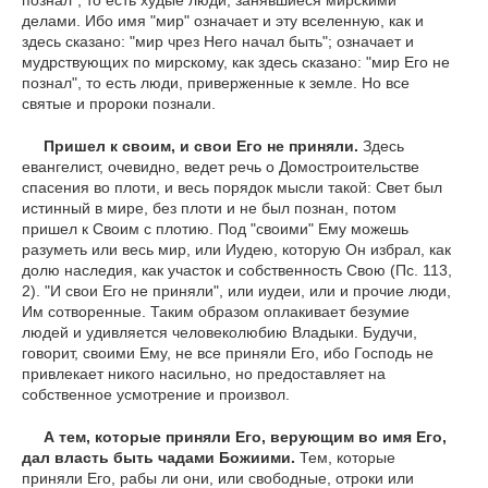
познал", то есть худые люди, занявшиеся мирскими
делами. Ибо имя "мир" означает и эту вселенную, как и
здесь сказано: "мир чрез Него начал быть"; означает и
мудрствующих по мирскому, как здесь сказано: "мир Его не
познал", то есть люди, приверженные к земле. Но все
святые и пророки познали.
Пришел к своим, и свои Его не приняли.
Здесь
евангелист, очевидно, ведет речь о Домостроительстве
спасения во плоти, и весь порядок мысли такой: Свет был
истинный в мире, без плоти и не был познан, потом
пришел к Своим с плотию. Под "своими" Ему можешь
разуметь или весь мир, или Иудею, которую Он избрал, как
долю наследия, как участок и собственность Свою (Пс. 113,
2). "И свои Его не приняли", или иудеи, или и прочие люди,
Им сотворенные. Таким образом оплакивает безумие
людей и удивляется человеколюбию Владыки. Будучи,
говорит, своими Ему, не все приняли Его, ибо Господь не
привлекает никого насильно, но предоставляет на
собственное усмотрение и произвол.
А тем, которые приняли Его, верующим во имя Его,
дал власть быть чадами Божиими.
Тем, которые
приняли Его, рабы ли они, или свободные, отроки или