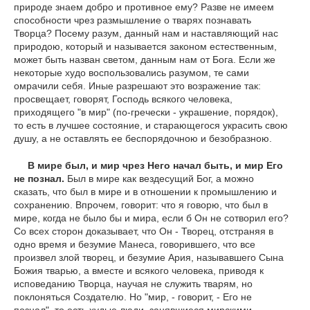
природе знаем добро и противное ему? Разве не имеем
способности чрез размышление о тварях познавать
Творца? Посему разум, данный нам и наставляющий нас
природою, который и называется законом естественным,
может быть назван светом, данным нам от Бога. Если же
некоторые худо воспользовались разумом, те сами
омрачили себя. Иные разрешают это возражение так:
просвещает, говорят, Господь всякого человека,
приходящего "в мир" (по-гречески - украшение, порядок),
то есть в лучшее состояние, и старающегося украсить свою
душу, а не оставлять ее беспорядочною и безобразною.
В мире был, и мир чрез Него начал быть, и мир Его
не познал.
Был в мире как вездесущий Бог, а можно
сказать, что был в мире и в отношении к промышлению и
сохранению. Впрочем, говорит: что я говорю, что был в
мире, когда не было бы и мира, если б Он не сотворил его?
Со всех сторон доказывает, что Он - Творец, отстраняя в
одно время и безумие Манеса, говорившего, что все
произвел злой творец, и безумие Ария, называвшего Сына
Божия тварью, а вместе и всякого человека, приводя к
исповеданию Творца, научая не служить тварям, но
поклоняться Создателю. Но "мир, - говорит, - Его не