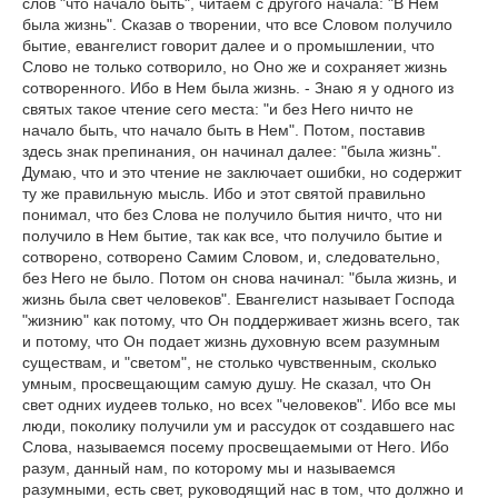
слов "что начало быть", читаем с другого начала: "В Нем
была жизнь". Сказав о творении, что все Словом получило
бытие, евангелист говорит далее и о промышлении, что
Слово не только сотворило, но Оно же и сохраняет жизнь
сотворенного. Ибо в Нем была жизнь. - Знаю я у одного из
святых такое чтение сего места: "и без Него ничто не
начало быть, что начало быть в Нем". Потом, поставив
здесь знак препинания, он начинал далее: "была жизнь".
Думаю, что и это чтение не заключает ошибки, но содержит
ту же правильную мысль. Ибо и этот святой правильно
понимал, что без Слова не получило бытия ничто, что ни
получило в Нем бытие, так как все, что получило бытие и
сотворено, сотворено Самим Словом, и, следовательно,
без Него не было. Потом он снова начинал: "была жизнь, и
жизнь была свет человеков". Евангелист называет Господа
"жизнию" как потому, что Он поддерживает жизнь всего, так
и потому, что Он подает жизнь духовную всем разумным
существам, и "светом", не столько чувственным, сколько
умным, просвещающим самую душу. Не сказал, что Он
свет одних иудеев только, но всех "человеков". Ибо все мы
люди, поколику получили ум и рассудок от создавшего нас
Слова, называемся посему просвещаемыми от Него. Ибо
разум, данный нам, по которому мы и называемся
разумными, есть свет, руководящий нас в том, что должно и