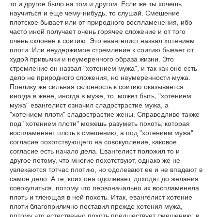
то и другое было на том и другом. Если же ты хочешь
научиться и еще чему-нибудь, то слушай. Смешение
плотское бывает или от природного воспламенения, ибо
часто иной получает очень горячее сложение и от того
очень склонен к соитию. Это евангелист назвал хотением
плоти. Или неудержимое стремление к соитию бывает от
худой привычки и неумеренного образа жизни. Это
стремление он назвал "хотением мужа", и так как оно есть
дело не природного сложения, но неумеренности мужа.
Поелику же сильная склонность к соитию оказывается
иногда в жене, иногда в муже, то, может быть, "хотением
мужа" евангелист означил сладострастие мужа, а
"хотением плоти" сладострастие жены. Справедливо также
под "хотением плоти" можешь разуметь похоть, которая
воспламеняет плоть к смешению, а под "хотением мужа"
согласие похотствующего на совокупление, каковое
согласие есть начало дела. Евангелист положил то и
другое потому, что многие похотствуют, однако же не
увлекаются тотчас плотию, но одолевают ее и не впадают в
самое дело. А те, коих она одолевает, доходят до желания
совокупиться, потому что первоначально их воспламеняла
плоть и тлеющая в ней похоть. Итак, евангелист хотение
плоти благоприлично поставил прежде хотения мужа,
потому что естественно похоть предшествует смешению; и