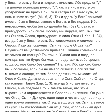
у Бога, то есть у Бога в недрах отеческих. Ибо предлог "у"
ты должен понимать вместо "с", как и в ином месте он
употреблен: не братия ли Его и сестра Его в нас суть, то
есть с нами живут? (Мк. 6, 3). Так и здесь "у Бога" понимай
вместо: был с Богом, вместе с Богом, в Его недрах. Ибо
невозможно, чтобы Бог когда-либо был без Слова или
премудрости, или силы. Посему мы веруем, что Сын, так
как Он есть Слово, премудрость и сила Отца (1 Кор. 1, 24),
всегда был у Бога, то есть был современно и совместно с
Отцом. И как же, скажешь, Сын не после Отца? Как?
Научись от вещественного примера. Сияние солнечное не
от самого ли солнца? Так точно. Ужели оно и позднее
солнца, так что будто бы можно представить себе время,
когда солнце было без сияния? Нельзя. Ибо как оно было
бы и солнцем, если бы не имело сияния? Если же так
мыслим о солнце, то тем более должны так мыслить об
Отце и Сыне. Должно веровать, что Сын, Сый сияние Отца,
как говорит Павел (Евр. 1, 3), всегда блистает вместе с
Отцом, а не позднее Его. - Заметь также, что этим
выражением опровергается и Савеллий ливиянин. Он учил,
что Отец, Сын и Дух суть одно лицо и что это единое лицо в
одно время являлось как Отец, а в другое как Сын, а в иное
как Дух. Так пустословил сын отца лжи, исполненный духа
лукавого. Но сими словами: "и Слово было у Бога" он явно