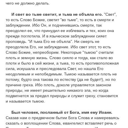
чего не должно делать.
И свет во тьме светит, и тьма не объяла его.
"Свет",
то есть Слово Божие, светит "во тьме", то есть в смерти и
заблуждении. Ибо Он, и подчинившись смерти, так
преодолел ее, что принудил ее изблевать и тех, коих она
прежде поглотила. И в языческом заблуждении сияет
проповедь. "И тьма Его не объяла". Ни смерть не
преодолела Его, ни заблуждение. Ибо свет этот, то есть
Слово Божие, непреоборим. Некоторые "тьмою" считали
плоть и земную жизнь. Слово сияло и тогда, как стало во
плоти и было в сей жизни, а тьма, то есть противоположная
сила, искушала и преследовала Свет, но нашла Его
неодолимым и непобедимым. Тьмою называется плоть не
потому, будто она такова по естеству (да не будет!), но по
причине греха. Ибо плоть, доколе управляется законом
природы, не имеет решительно никакого зла, но когда
подвигнется за предел природы и служит греху, становится
и называется тьмою.
Был человек, посланный от Бога, имя ему Иоанн.
Сказав нам о предвечном бытии Бога Слова и намереваясь
сказать о воплощении Слова, евангелист вставляет речь о