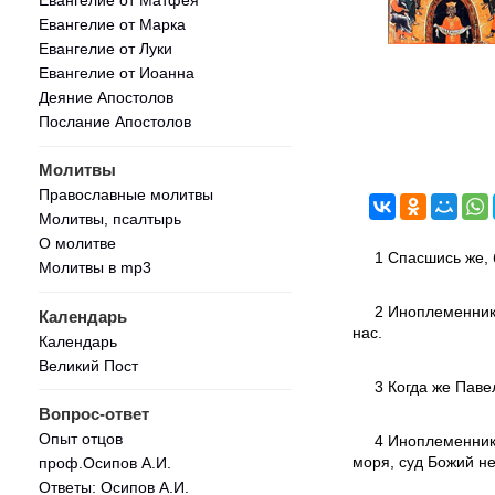
Евангелие от Марка
Евангелие от Луки
Евангелие от Иоанна
Деяние Апостолов
Послание Апостолов
Молитвы
Православные молитвы
Молитвы, псалтырь
О молитве
1 Спасшись же, 
Молитвы в mp3
2 Иноплеменники
Календарь
нас.
Календарь
Великий Пост
3 Когда же Паве
Вопрос-ответ
Опыт отцов
4 Иноплеменники
моря, суд Божий не
проф.Осипов А.И.
Ответы: Осипов А.И.