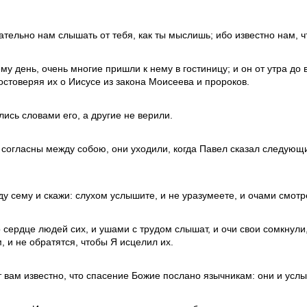
тельно нам слышать от тебя, как ты мыслишь; ибо известно нам, чт
ему день, очень многие пришли к нему в гостиницу; и он от утра д
остоверяя их о Иисусе из закона Моисеева и пророков.
ись словами его, а другие не верили.
 согласны между собою, они уходили, когда Павел сказал следующ
ду сему и скажи: слухом услышите, и не уразумеете, и очами смотре
 сердце людей сих, и ушами с трудом слышат, и очи свои сомкнули,
 и не обратятся, чтобы Я исцелил их.
т вам известно, что спасение Божие послано язычникам: они и услы