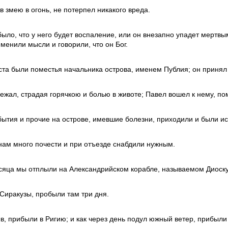
ув змею в огонь, не потерпел никакого вреда.
ыло, что у него будет воспаление, или он внезапно упадет мертвым
менили мысли и говорили, что он Бог.
ста были поместья начальника острова, именем Публия; он принял
ежал, страдая горячкою и болью в животе; Павел вошел к нему, пом
бытия и прочие на острове, имевшие болезни, приходили и были и
нам много почести и при отъезде снабдили нужным.
есяца мы отплыли на Александрийском корабле, называемом Диоску
 Сиракузы, пробыли там три дня.
в, прибыли в Ригию; и как через день подул южный ветер, прибыли 