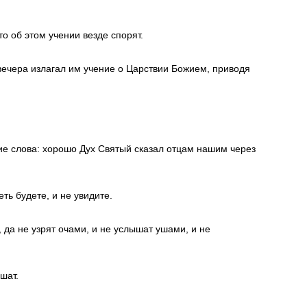
о об этом учении везде спорят.
о вечера излагал им учение о Царствии Божием, приводя
ие слова: хорошо Дух Святый сказал отцам нашим через
ть будете, и не увидите.
 да не узрят очами, и не услышат ушами, и не
шат.