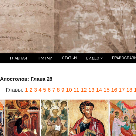
СТАТЬИ
ПРАВОСЛАВ
ГЛАВНАЯ
ПРИТЧИ
ВИДЕО
Апостолов: Глава 28
Главы:
1
2
3
4
5
6
7
8
9
10
11
12
13
14
15
16
17
18