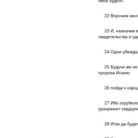
либо худого.
22 Впрочем жела
23 И, назначив 
свидетельства и уд
24 Одни убеждал
25 Будучи же не
пророка Исаию:
26 пойди к наро
27 Ибо огрубело
уразумеют сердцем,
28 Итак да буде