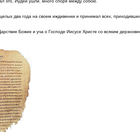
зал это, Иудеи ушли, много споря между собою.
целых два года на своем иждивении и принимал всех, приходивших
арствие Божие и уча о Господе Иисусе Христе со всяким дерзнове