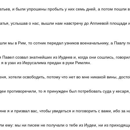
атьев, и были упрошены пробыть у них семь дней, а потом пошли в
тья, услышав о нас, вышли нам навстречу до Аппиевой площади и 
шли мы в Рим, то сотник передал узников военачальнику, а Павлу п
я Павел созвал знатнейших из Иудеев и, когда они сошлись, говори
 я в узах из Иерусалима предан в руки Римлян.
еня, хотели освободить, потому что нет во мне никакой вины, дост
удеи противоречили, то я принужден был потребовать суда у кесаря
ине я и призвал вас, чтобы увидеться и поговорить с вами, ибо за
ли ему: мы ни писем не получали о тебе из Иудеи, ни из приходящих