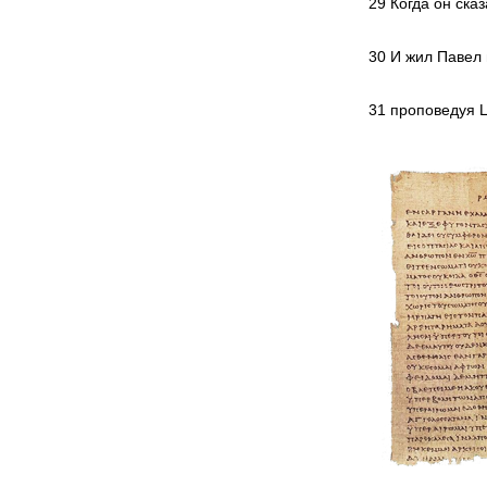
29 Когда он ска
30 И жил Павел 
31 проповедуя Ц