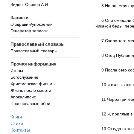
Видео: Осипов А.И.
5 Но он, стряхн
Записки
6 Они ожидали б
О здравии/упокоении
никакой беды, пере
Генератор записок
7 Около того ме
Православный словарь
Православный словарь
8 Отец Публия л
Прочая информация
9 После сего со
Иконы
Богослужение
Христианские фильмы
10 и оказывали 
Жизнь после смерти
Апокалипсис
11 Через три м
Православные обои
12 и, приплыв в
Книги
Стихи
13 Оттуда отплы
Контакты