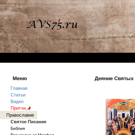
Меню
Деяние Святых 
Главная
Статьи
Видео
Притчи
Православие
Святое Писание
Библия
Евангелие от Матфея