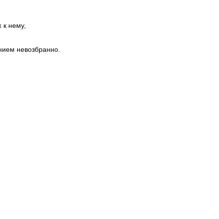
 к нему,
нием невозбранно.