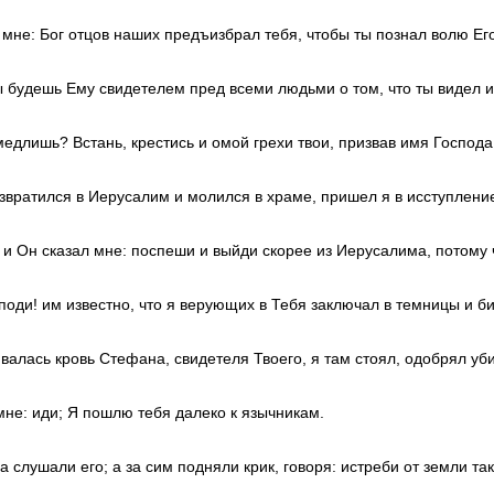
 мне: Бог отцов наших предъизбрал тебя, чтобы ты познал волю Его
ы будешь Ему свидетелем пред всеми людьми о том, что ты видел 
 медлишь? Встань, крестись и омой грехи твои, призвав имя Господа
озвратился в Иерусалим и молился в храме, пришел я в исступлени
, и Он сказал мне: поспеши и выйди скорее из Иерусалима, потому 
споди! им известно, что я верующих в Тебя заключал в темницы и би
ивалась кровь Стефана, свидетеля Твоего, я там стоял, одобрял уб
мне: иди; Я пошлю тебя далеко к язычникам.
а слушали его; а за сим подняли крик, говоря: истреби от земли та