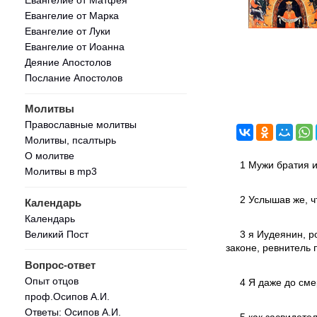
Евангелие от Марка
Евангелие от Луки
Евангелие от Иоанна
Деяние Апостолов
Послание Апостолов
Молитвы
Православные молитвы
Молитвы, псалтырь
О молитве
1 Мужи братия 
Молитвы в mp3
2 Услышав же, ч
Календарь
Календарь
Великий Пост
3 я Иудеянин, р
законе, ревнитель п
Вопрос-ответ
Опыт отцов
4 Я даже до сме
проф.Осипов А.И.
Ответы: Осипов А.И.
5 как засвидете