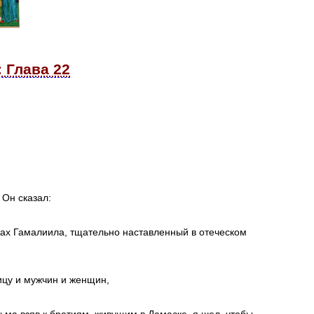
 Глава 22
 Он сказал:
гах Гамалиила, тщательно наставленный в отеческом
ицу и мужчин и женщин,
сьма взяв к братиям, живущим в Дамаске, я шел, чтобы