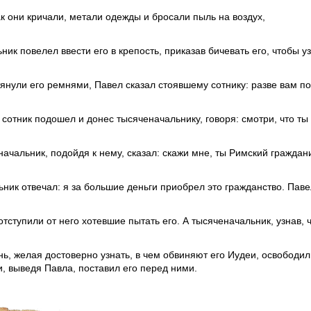
к они кричали, метали одежды и бросали пыль на воздух,
ник повелел ввести его в крепость, приказав бичевать его, чтобы уз
тянули его ремнями, Павел сказал стоявшему сотнику: разве вам п
 сотник подошел и донес тысяченачальнику, говоря: смотри, что ты
начальник, подойдя к нему, сказал: скажи мне, ты Римский граждани
ник отвечал: я за большие деньги приобрел это гражданство. Павел
отступили от него хотевшие пытать его. А тысяченачальник, узнав, 
нь, желая достоверно узнать, в чем обвиняют его Иудеи, освободи
, выведя Павла, поставил его перед ними.