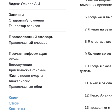
Видео: Осипов А.И.
тамошних привести 
Записки
6 Когда же я бы
О здравии/упокоении
Генератор записок
7 Я упал на зем
Православный словарь
8 Я отвечал: кт
Православный словарь
Прочая информация
9 Бывшие же со 
Иконы
Богослужение
10 Тогда я сказа
Христианские фильмы
делать.
Жизнь после смерти
Апокалипсис
11 А как я от с
Православные обои
12 Некто Анани
Книги
Стихи
13 пришел ко мн
Контакты