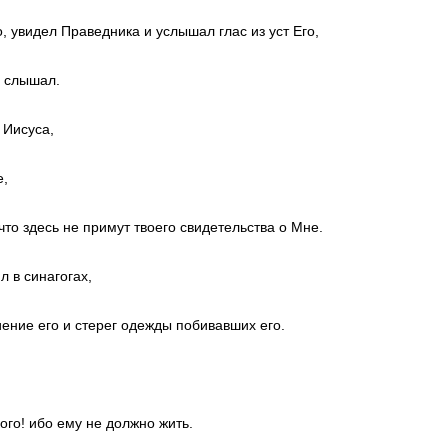
, увидел Праведника и услышал глас из уст Его,
и слышал.
 Иисуса,
е,
что здесь не примут твоего свидетельства о Мне.
л в синагогах,
иение его и стерег одежды побивавших его.
кого! ибо ему не должно жить.