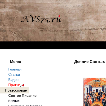
Меню
Деяние Святых 
Главная
Статьи
Видео
Притчи
Православие
Святое Писание
Библия
Евангелие от Матфея