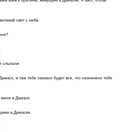
великий свет с неба.
еня?
.
е слыхали.
 Дамаск, и там тебе сказано будет все, что назначено тебе
 меня в Дамаск.
щими в Дамаске,
.