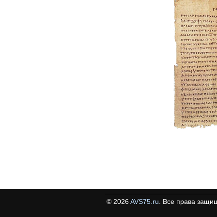
©
2026
AVS75.ru
. Все права защи