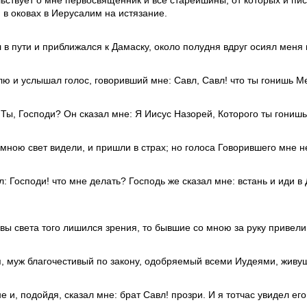
в оковах в Иерусалим на истязание.
л в пути и приближался к Дамаску, около полудня вдруг осиял меня 
лю и услышал голос, говоривший мне: Савл, Савл! что ты гонишь М
о Ты, Господи? Он сказал мне: Я Иисус Назорей, Которого ты гонишь
мною свет видели, и пришли в страх; но голоса Говорившего мне н
л: Господи! что мне делать? Господь же сказал мне: встань и иди в
лавы света того лишился зрения, то бывшие со мною за руку привели
я, муж благочестивый по закону, одобряемый всеми Иудеями, живу
е и, подойдя, сказал мне: брат Савл! прозри. И я тотчас увидел его