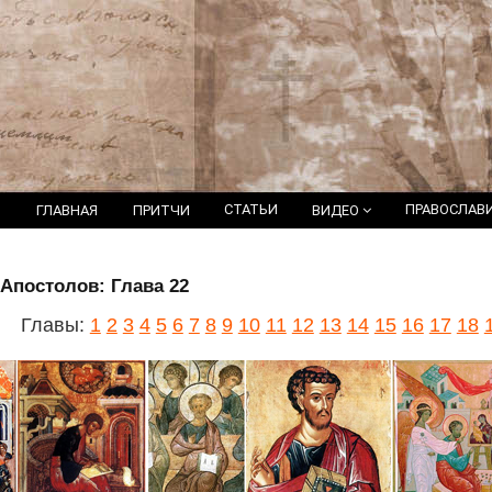
СТАТЬИ
ПРАВОСЛАВ
ГЛАВНАЯ
ПРИТЧИ
ВИДЕО
Апостолов: Глава 22
Главы:
1
2
3
4
5
6
7
8
9
10
11
12
13
14
15
16
17
18