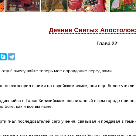
Деяние Святых Апостолов:
Глава 22:
и отцы! выслушайте теперь мое оправдание перед вами.
то он заговорил с ними на еврейском языке, они еще более утихли.
одившийся в Тарсе Киликийском, воспитанный в сем городе при но
о Боге, как и все вы ныне.
рти гнал последователей сего учения, связывая и предавая в темн
льствует о мне первосвященник и все старейшины, от которых и пи