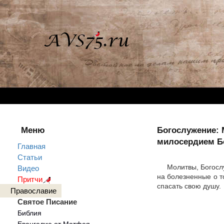
Меню
Богослужение: 
милосердием Бо
Главная
Статьи
Молитвы, Богосл
Видео
на болезненные о т
Притчи
спасать свою душу.
Православие
Святое Писание
Библия
Евангелие от Матфея