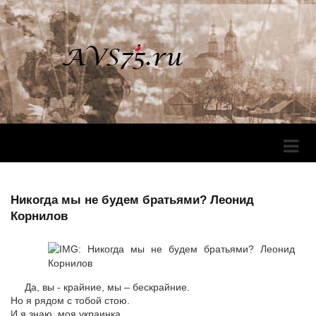
Перек
Навига
Никогда мы не будем братьями? Леонид
Корнилов
Да, вы - крайние, мы – бескрайние.
Но я рядом с тобой стою.
И я знаю, моя украинка,