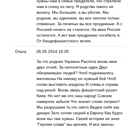
нужны нам в семье предатели, что стреляли
нам в спину из лесу, Я родства такого не
вынесу. Мы большие, а вы убогие, Мы
родные, вы одинокие, вы все скопом только
отважные, За печенье вы все продажные. А с
Россией ничего не станется, На века Россия
останется, А вот вам предрекаю погибель я,
От бандефашистского зелия..
Ольга
06.05.2014 18:28
За что родная Украина Распята вновь меж
двух огней, За непонятные идеи Двух
обезумевших людей? Чтоб поднимались
миллионы На никому не нужный бой Чтоб
снова выставить кордоны И слева,и справа
над рекой. Вновь зверь фашистский рушит
Киев, Но нет же-это наш народ! Совсем
наверное забыли Что значит слово патриот!
Мы разрушаем то,что свято Ведем себя как
дикари Зато хотим скорей в Европу Как будто
всем мы там нужны. Своей истории не зная
"Героям слава" мы кричим, И все законы