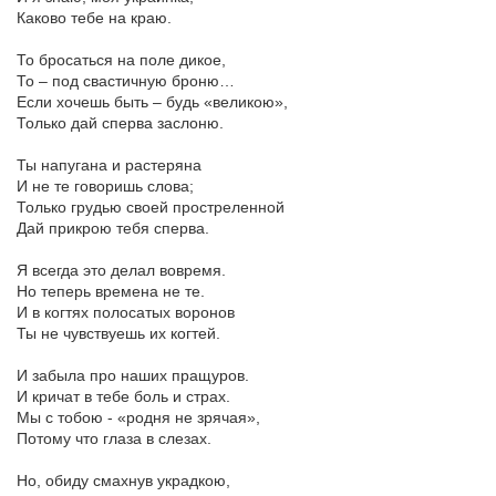
Каково тебе на краю.
То бросаться на поле дикое,
То – под свастичную броню…
Если хочешь быть – будь «великою»,
Только дай сперва заслоню.
Ты напугана и растеряна
И не те говоришь слова;
Только грудью своей простреленной
Дай прикрою тебя сперва.
Я всегда это делал вовремя.
Но теперь времена не те.
И в когтях полосатых воронов
Ты не чувствуешь их когтей.
И забыла про наших пращуров.
И кричат в тебе боль и страх.
Мы с тобою - «родня не зрячая»,
Потому что глаза в слезах.
Но, обиду смахнув украдкою,