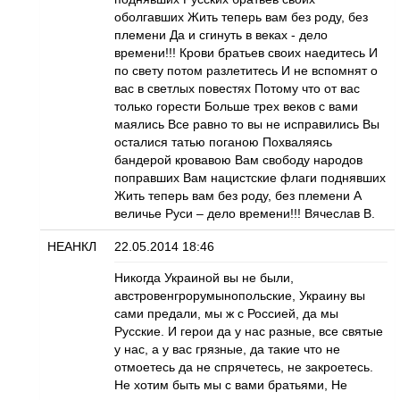
оболгавших Жить теперь вам без роду, без
племени Да и сгинуть в веках - дело
времени!!! Крови братьев своих наедитесь И
по свету потом разлетитесь И не вспомнят о
вас в светлых повестях Потому что от вас
только горести Больше трех веков с вами
маялись Все равно то вы не исправились Вы
осталися татью поганою Похваляясь
бандерой кровавою Вам свободу народов
поправших Вам нацистские флаги поднявших
Жить теперь вам без роду, без племени А
величье Руси – дело времени!!! Вячеслав В.
НЕАНКЛ
22.05.2014 18:46
Никогда Украиной вы не были,
австровенгрорумынопольские, Украину вы
сами предали, мы ж с Россией, да мы
Русские. И герои да у нас разные, все святые
у нас, а у вас грязные, да такие что не
отмоетесь да не спрячетесь, не закроетесь.
Не хотим быть мы с вами братьями, Не