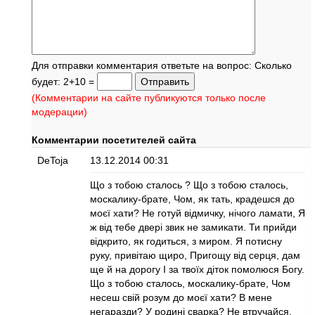
Для отправки комментария ответьте на вопрос: Сколько
будет: 2+10 =
(Комментарии на сайте публикуются только после
модерации)
Комментарии посетителей сайта
DeToja
13.12.2014 00:31
Що з тобою сталось ? Що з тобою сталось,
москалику-брате, Чом, як тать, крадешся до
моєї хати? Не готуй відмичку, нічого ламати, Я
ж від тебе двері звик не замикати. Ти прийди
відкрито, як годиться, з миром. Я потисну
руку, привітаю щиро, Пригощу від серця, дам
ще й на дорогу І за твоїх діток помолюся Богу.
Що з тобою сталось, москалику-брате, Чом
несеш свій розум до моєї хати? В мене
негаразди? У родині сварка? Не втручайся,