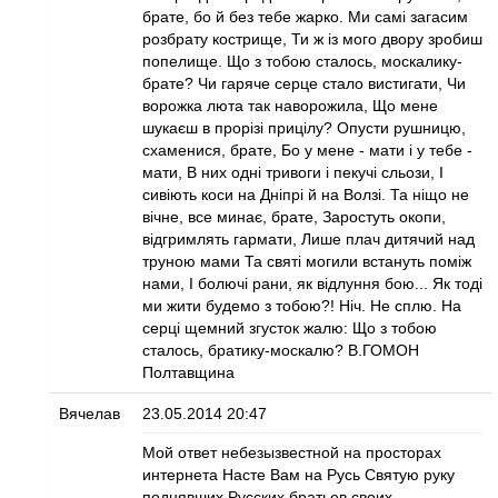
брате, бо й без тебе жарко. Ми самі загасим
розбрату кострище, Ти ж із мого двору зробиш
попелище. Що з тобою сталось, москалику-
брате? Чи гаряче серце стало вистигати, Чи
ворожка люта так наворожила, Що мене
шукаєш в прорізі прицілу? Опусти рушницю,
схаменися, брате, Бо у мене - мати і у тебе -
мати, В них одні тривоги і пекучі сльози, І
сивіють коси на Дніпрі й на Волзі. Та ніщо не
вічне, все минає, брате, Заростуть окопи,
відгримлять гармати, Лише плач дитячий над
труною мами Та святі могили встануть поміж
нами, І болючі рани, як відлуння бою... Як тоді
ми жити будемо з тобою?! Ніч. Не сплю. На
серці щемний згусток жалю: Що з тобою
сталось, братику-москалю? В.ГОМОН
Полтавщина
Вячелав
23.05.2014 20:47
Мой ответ небезызвестной на просторах
интернета Насте Вам на Русь Святую руку
поднявших Русских братьев своих