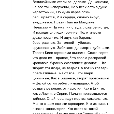
Величайшими стали вандалами. Да, конечно,
не все так испорчены, Не у всех есть в душе
червоточины, Но чума через ложь
расширяется, И в сердца, словно вирус,
внедряется. Правит бал на Майдане
Нечистая – Ни ума, ни стыда, ложь речистая,
И находятся люди горячие, Политически
дюже незрячие, И идут, как бараны
бесстрашные, За толпой – убивать
врукопашную. Забивают до смерти дубинами,
Травят Киев горящими шинами, Свято верят,
что дело их – правое, Что своею расправой
кровавою Украину счастливее делают – Что
творят эти люди, не ведают. А вот их главари
прагматичные Знают всё. Эти звери
циничные, Как в Бишкеке, творят провокацию
– Целой сотни ребят ликвидацию. Чтоб
создать резонанс от насилия, Как в Египте,
как в Ливии, в Сирии, Палачи приглашаются
тайные, Снайпера ищут жертвы сакральные.
Мы-то знаем все эти сценарии, Кто их пишет,
в какой канцелярии, Кто стоит за такой
революцией, И какие возьмут "контрибуции".