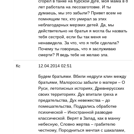
сгорел в танке на Курской дуге, моя мама в 8
лет работала на лесозаготовке. И ты
думаешь, мы это забыли? Привет всем не
помнящим тех, кто умирал за этих
неблагодарных мерзких детей. Да, мы
действительно не братья я могла бы назвать
тебя сестрой, если бы так меня не
ненавидела. За что, что я тебе сделала?
Почему ты говоришь, что я заслуживаю
смерти? Я ведь тебе не желаю зла.
Кс
12.04.2014 02:51
Будем братьями. Вбили недруги клин между
братьями, Малороссы забыли о матери – О
Руси, летописных историях, Древнерусских
своих территориях. Дух впитали греха и
предательства, Дух невежества – до
помешательства, Поддались обработке
психической – Иностранной разводке
классической. Верят в Запад, как в манну
небесную, Словно жертва – грабителю
честному, Породниться мечтая с шакалами,