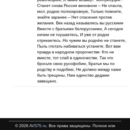
Станет снова Россия виновною – Не спасла,
мол, родню полнокровную, Только помните,
знайте заранее – Нет спасения против
желания. Век назад назывались вы русскими
Вместе с братьями белорусскими, А сегодня
ничем не гнушаетесь, И уже от родни
отрекаетесь. Но чужим вы роднёю не станете,
Пыль глотать набиваться устанете. Вот вам
правда в народном пророчестве: Кто не
вместе, тот слаб в одиночестве. Так что
бросьте свою русофобию, Братья мы по
родству и подобию, Не должно между нами
быть трещины, Нам единство дедами
завещано.
©
2026
AVS75.ru
. Все права защищены. Полное или