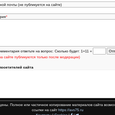
ной почты (не публикуется на сайте)
ария
*
омментария ответьте на вопрос: Сколько будет: 1+11 =
а сайте публикуются только после модерации)
посетителей сайта
щены. Полное или частичное копирование материалов сайта возмож
ссылки на сайт
https://avs75.ru
Контакты
|
Cookies
|
|