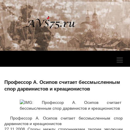
Перек
Навига
Профессор А. Осипов считает бессмысленным
спор дарвинистов и креационистов
Профессор А. Осипов считает бессмысленным спор
дарвинистов и креационистов
27.11.2008 Споры между сторонниками теории эволюции