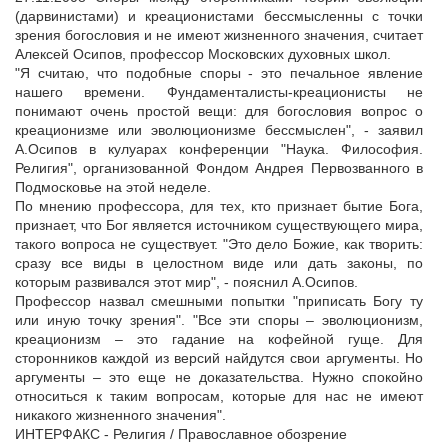
(дарвинистами) и креационистами бессмысленны с точки
зрения богословия и не имеют жизненного значения, считает
Алексей Осипов, профессор Московских духовных школ.
"Я считаю, что подобные споры - это печальное явление
нашего времени. Фундаменталисты-креационисты не
понимают очень простой вещи: для богословия вопрос о
креационизме или эволюционизме бессмыслен", - заявил
А.Осипов в кулуарах конференции "Наука. Философия.
Религия", организованной Фондом Андрея Первозванного в
Подмосковье на этой неделе.
По мнению профессора, для тех, кто признает бытие Бога,
признает, что Бог является источником существующего мира,
такого вопроса не существует. "Это дело Божие, как творить:
сразу все виды в целостном виде или дать законы, по
которым развивался этот мир", - пояснил А.Осипов.
Профессор назвал смешными попытки "приписать Богу ту
или иную точку зрения". "Все эти споры – эволюционизм,
креационизм – это гадание на кофейной гуще. Для
сторонников каждой из версий найдутся свои аргументы. Но
аргументы – это еще не доказательства. Нужно спокойно
относиться к таким вопросам, которые для нас не имеют
никакого жизненного значения".
ИНТЕРФАКС - Религия / Православное обозрение