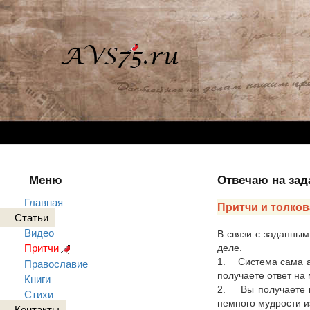
Меню
Отвечаю на зада
Главная
Притчи и толков
Статьи
Видео
В связи с заданным
деле.
Притчи
1. Система сама ав
Православие
получаете ответ на
Книги
2. Вы получаете п
Стихи
немного мудрости из
Контакты