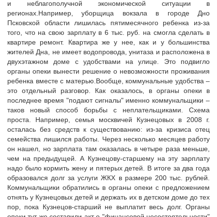
и неблагополучной экономической ситуации в
регионах.Например, уборщица вокзала в городе Дно
Псковской области лишилась пятимесячного ребенка из-за
того, что на свою зарплату в 6 тыс. руб. на смогла сделать в
квартире ремонт. Квартира же у нее, как и у большинства
жителей Дна, не имеет водопровода, унитаза и расположена в
двухэтажном доме с удобствами на улице. Это подвигло
органы опеки вынести решение о невозможности проживания
ребенка вместе с матерью.Вообще, коммунальные удобства –
это отдельный разговор. Как оказалось, в органы опеки в
последнее время "подают сигналы" именно коммунальщики –
таков новый способ борьбы с неплательщиками. Схема
проста. Например, семья москвичей Кузнецовых в 2008 г.
осталась без средств к существованию: из-за кризиса отец
семейства лишился работы. Через несколько месяцев работу
он нашел, но зарплата там оказалась в четыре раза меньше,
чем на предыдущей. А Кузнецову-старшему на эту зарплату
надо было кормить жену и пятерых детей. В итоге за два года
образовался долг за услуги ЖКХ в размере 200 тыс. рублей.
Коммунальщики обратились в органы опеки с предложением
отнять у Кузнецовых детей и держать их в детском доме до тех
пор, пока Кузнецов-старший не выплатит весь долг. Органы
опеки тут же составили акт о "финансовой несостоятельности"