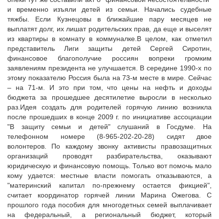
и временно изъяли детей из семьи. Начались судебные
тяжбы. Если Кузнецовы в ближайшие пару месяцев не
выплатят долг, их лишат родительских прав, да еще и выселят
из квартиры в комнату в коммуналке.В целом, как отметил
представитель Лиги защиты детей Сергей Сиротин,
финансовое благополучие россиян вопреки громким
заявлениям президента не улучшается. В середине 1990-х по
этому показателю Россия была на 73-м месте в мире. Сейчас
– на 71-м. И это при том, что цены на нефть и доходы
бюджета за прошедшее десятилетие выросли в несколько
раз.Идея создать для родителей горячую линию возникла
после прошедших в конце 2009 г. по инициативе ассоциации
"В защиту семьи и детей" слушаний в Госдуме. На
телефонном номере (8-965-202-20-28) сидят двое
волонтеров. По каждому звонку активисты правозащитных
организаций проводят разбирательства, оказывают
юридическую и финансовую помощь. Только вот помочь мало
кому удается: местные власти помогать отказываются, а
"материнский капитал по-прежнему остается фикцией",
считает координатор горячей линии Марина Ожегова. С
прошлого года пособия для многодетных семей выплачивает
на федеральный, а региональный бюджет, который