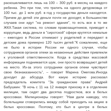
раскошеливается лишь на 100 – 300 руб. в месяц на каждого
ребенка. Это при том, что тратить на одного детдомовца от
100 тыс. до 1 млн руб. в год у государства деньги находятся.
Причем до детей эти деньги почти не доходят, в большинстве
случаев они идут "на ремонт здания", то есть все в то же
ЖКХ.Такая система, по словам правозащитников, приводит к
коррупции, ведь деньги в "сиротской" сфере крутятся немалые
– ежегодно в России отнимают у родителей и передают в
детские дома примерно 120 тысяч детей."К сожалению, еще
не было в истории России ни одного случая, чтобы
сотрудников органов опеки за незаконные действия привлекли
к уголовной ответственности. Когда в средствах массовой
информации поднимается шум, они просто возвращают детей
на место. Из-за этого сотрудники органов опеки чувствуют
свою безнаказанность", – говорит Марина Ожегова.Иногда
доходит до абсурда. Вот какую историю рассказал
председатель комитета "За гражданские права" Андрей
Бабушкин: "В ночь с 11 на 12 января прихожу я в отделение
милиции, там сидят два десятка подростков, все в белых
кроссовках. Милиционеры говорят: "Нам дали наводку, что
болельщики сговорились между собой приходить на акцию в
белых кроссовках. Поэтому, кто был в центре в белых