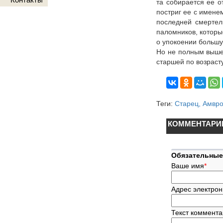
та собирается ее о
постриг ее с имене
последней смертел
паломников, которы
о упокоении большу
Но не полным вышел
старшей по возраст
Теги:
Старец, Амвр
КОММЕНТАРИ
Обязательные
Ваше имя
*
Адрес электрон
Текст коммент