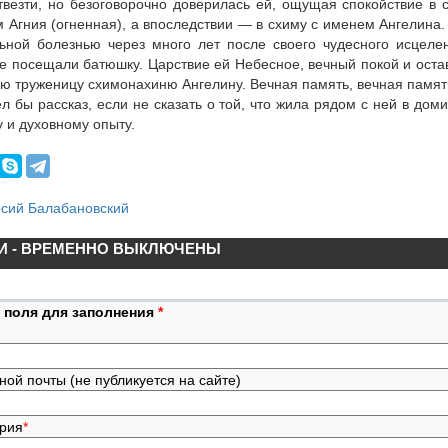
твезти, но безоговорочно доверилась ей, ощущая спокойствие в 
м Агния (огненная), а впоследствии — в схиму с именем Ангелина.
ьной болезнью через много лет после своего чудесного исцеле
е посещали батюшку. Царствие ей Небесное, вечный покой и оста
ю труженицу схимонахиню Ангелину. Вечная память, вечная память
 бы рассказ, если не сказать о той, что жила рядом с ней в дом
у и духовному опыту.
осий Балабановский
И - ВРЕМЕННО ВЫКЛЮЧЕНЫ
 поля для заполнения
*
ной почты (не публикуется на сайте)
ария
*