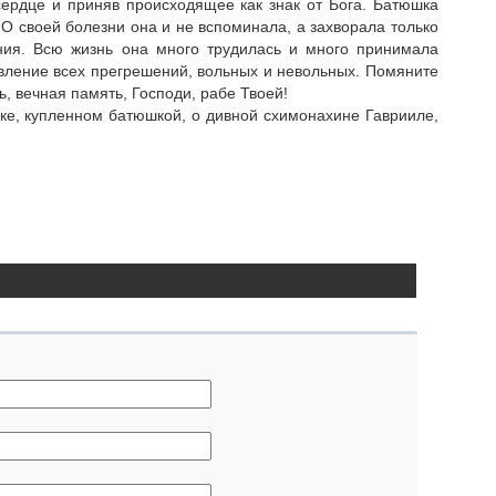
сердце и приняв происходящее как знак от Бога. Батюшка
 О своей болезни она и не вспоминала, а захворала только
ния. Всю жизнь она много трудилась и много принимала
вление всех прегрешений, вольных и невольных. Помяните
, вечная память, Господи, рабе Твоей!
ике, купленном батюшкой, о дивной схимонахине Гаврииле,