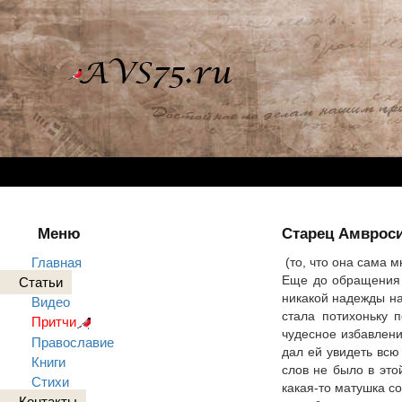
Меню
Старец Амвроси
Главная
(то, что она сама м
Еще до обращения е
Статьи
никакой надежды на
Видео
стала потихоньку 
Притчи
чудесное избавлен
Православие
дал ей увидеть всю
Книги
слов не было в это
Стихи
какая-то матушка со
Контакты