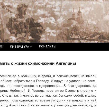
ИЕ
КОНТАКТЫ
ЛИТЕРАТУРА
мять о жизни схимонахини Ангелины
ложили ее в больницу, и врачи, и близкие почти не имели
бность обратиться к Господу. И вдруг, на удивление всем,
лось её неожиданное выздоровление. В благодарность за
арицы Небесной. И Господь посетил ее Своею милостию и
Слезы так и лились из ее глаз как бы сами собой, и даже
время, пока однажды во время Литургии не подошла к ней
к отцу Амвросию. Она не знала эту женщину, не знала, куда