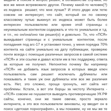
все же меня встревожило другое. Почему какой-то человек(?)
из яндекса решает, что мне лучше? И этого дядю или тетю
совсем не интересует, что сайт, который он по своему
классовому чутью выкинул из индекса может быть более
интересен пользователю или кроме этой страницы с
неуникальным контентом содержать и что-то уникальное и т.д.
и т.п., но он/она/оно так решил(о) и довольно. То, что «ПСЯ»
выкидывает страницы и с уникальным контентом, после
попадания под агс-17 я установил точно, у меня порядка 70%
контента на сайте уникально на дату публикации, проверяю
почти всегда с помощью различных запросов в самой системе
«ПСЯ» и эти ссылки и давал кстати им в тех поддержку, ответа
за которые не получил. Непонятно почему бы например
«ПСЯ» не добавить язык запросов в которых введя ключ
пользователь сам решает исключать дубликаты или
показывать и такие уж они дубликаты или все же различия
есть. Нет, это сложно, проще грохнуть, нет сайта нет
проблемы. Кстати, а вот эти борцы за чистоту Интернета -
«ПСЯ» совсем не гнушаются выводить противоречащие УК РФ
сайты, конечно, они же такие овечки, просто зеркало
интернета, а это все пользователи виноваты, ну вводит он в
поиск «детская порнография», а мы покажем, ну не мы же те