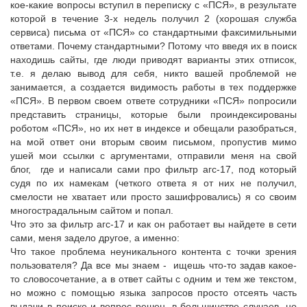
кое-какие вопросы вступил в переписку с «ПСЯ», в результате
которой в течение 3-х недель получил 2 (хорошая служба
сервиса) письма от «ПСЯ» со стандартными факсимильными
ответами. Почему стандартными? Потому что введя их в поиск
находишь сайты, где люди приводят варианты этих отписок,
т.е. я делаю вывод для себя, никто вашей проблемой не
занимается, а создается видимость работы в тех поддержке
«ПСЯ». В первом своем ответе сотрудники «ПСЯ» попросили
представить страницы, которые были проиндексированы
роботом «ПСЯ», но их нет в индексе и обещали разобраться,
на мой ответ они вторым своим письмом, пропустив мимо
ушей мои ссылки с аргументами, отправили меня на свой
блог, где и написали сами про фильтр агс-17, под который
судя по их намекам (четкого ответа я от них не получил,
смелости не хватает или просто зашифровались) я со своим
многострадальным сайтом и попал.
Что это за фильтр агс-17 и как он работает вы найдете в сети
сами, меня задело другое, а именно:
Что такое проблема неуникального контента с точки зрения
пользователя? Да все мы знаем - ищешь что-то задав какое-
то словосочетание, а в ответ сайты с одним и тем же текстом,
но можно с помощью языка запросов просто отсеять часть
выдачи в поиске и вопрос решен, в большинстве случаев, но