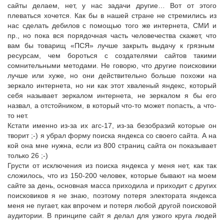
сайты делаем, нет, у нас задачи другие… Вот от этого
плеваться хочется. Как бы в нашей стране не стремились из
нас сделать дебилов с помощью того же интернета, СМИ и
пр., но пока вся порядочная часть человечества скажет, что
вам бы товарищ «ПСЯ» лучше закрыть выдачу к грязным
ресурсам, чем бороться с создателями сайтов такими
сомнительными методами. Не говорю, что другие поисковики
лучше или хуже, но они действительно больше похожи на
зеркало интернета, но ни как этот хваленый яндекс, который
себя называет зеркалом интернета, не зеркалом я бы его
назвал, а отстойником, в который что-то может попасть, а что-
то нет.
Кстати именно из-за их агс-17, из-за безобразий которые он
творит ;-) я убрал форму поиска яндекса со своего сайта. А на
кой она мне нужна, если из 800 страниц сайта он показывает
только 26 ;-)
Грусти от исключения из поиска яндекса у меня нет, как так
сложилось, что из 150-200 человек, которые бывают на моем
сайте за день, основная масса приходила и приходит с других
поисковиков я не знаю, поэтому потеря электората яндекса
меня не пугает, как впрочем и потеря любой другой поисковой
аудитории. В принципе сайт я делал для узкого круга людей