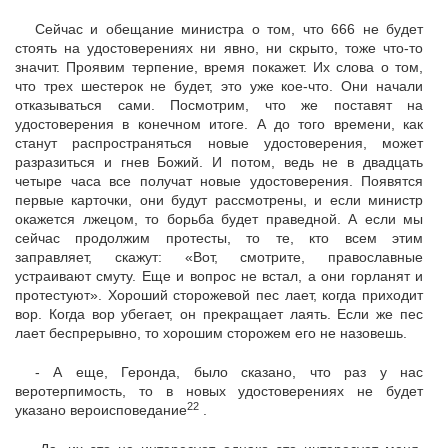
Сейчас и обещание министра о том, что 666 не будет
стоять на удостоверениях ни явно, ни скрыто, тоже что-то
значит. Проявим терпение, время покажет. Их слова о том,
что трех шестерок не будет, это уже кое-что. Они начали
отказываться сами. Посмотрим, что же поставят на
удостоверения в конечном итоге. А до того времени, как
станут распространяться новые удостоверения, может
разразиться и гнев Божий. И потом, ведь не в двадцать
четыре часа все получат новые удостоверения. Появятся
первые карточки, они будут рассмотрены, и если министр
окажется лжецом, то борьба будет праведной. А если мы
сейчас продолжим протесты, то те, кто всем этим
заправляет, скажут: «Вот, смотрите, православные
устраивают смуту. Еще и вопрос не встал, а они горланят и
протестуют». Хороший сторожевой пес лает, когда приходит
вор. Когда вор убегает, он прекращает лаять. Если же пес
лает беспрерывно, то хорошим сторожем его не назовешь.
- А еще, Геронда, было сказано, что раз у нас
веротерпимость, то в новых удостоверениях не будет
22
указано вероисповедание
.