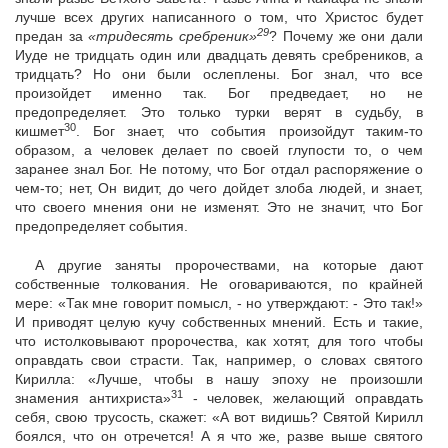
лучше всех других написанного о том, что Христос будет
29
предан за
«тридесять сребреник»
? Почему же они дали
Иуде не тридцать один или двадцать девять сребреников, а
тридцать? Но они были ослеплены. Бог знал, что все
произойдет именно так. Бог предведает, но не
предопределяет. Это только турки верят в судьбу, в
30
кишмет
. Бог знает, что события произойдут таким-то
образом, а человек делает по своей глупости то, о чем
заранее знал Бог. Не потому, что Бог отдал распоряжение о
чем-то; нет, Он видит, до чего дойдет злоба людей, и знает,
что своего мнения они не изменят. Это не значит, что Бог
предопределяет события.
А другие заняты пророчествами, на которые дают
собственные толкования. Не оговариваются, по крайней
мере: «Так мне говорит помысл, - но утверждают: - Это так!»
И приводят целую кучу собственных мнений. Есть и такие,
что истолковывают пророчества, как хотят, для того чтобы
оправдать свои страсти. Так, например, о словах святого
Кирилла: «Лучше, чтобы в нашу эпоху не произошли
31
знамения антихриста»
- человек, желающий оправдать
себя, свою трусость, скажет: «А вот видишь? Святой Кирилл
боялся, что он отречется! А я что же, разве выше святого