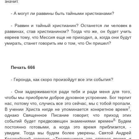
значит.
- А могут ли раввины быть тайными христианами?
- Раввин и тайный христианин? Останется ли человек в
раввинах, став христианином? Тогда что же, он будет учить
евреев тому, что Мессия еще не приходил, а, когда они будут
умирать, станет говорить им о том, что Он пришел?
Печать 666
- Геронда, как скоро произойдут все эти события?
- Они задерживаются ради тебя и ради меня для того,
чтобы мы приобрели доброе духовное устроение. Бог терпит
нас, потому что, случись все это сейчас, мы с тобой пропали.
7
В учении Христа нигде не упоминается конкретное время
,
однако Священное Писание говорит, что приход этих
8.
событий будет предвозвещен знамениями времен
Будем
постоянно готовыми, а когда это время приблизится, -
увидим. Тогда мы будем более уверены. Святой Андрей
Кесарийский говорит: «Трезвящимся это откроет время и