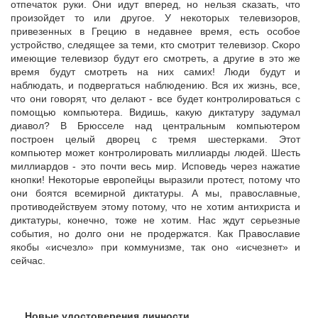
отпечаток руки. Они идут вперед, но нельзя сказать, что
произойдет то или другое. У некоторых телевизоров,
привезенных в Грецию в недавнее время, есть особое
устройство, следящее за теми, кто смотрит телевизор. Скоро
имеющие телевизор будут его смотреть, а другие в это же
время будут смотреть на них самих! Люди будут и
наблюдать, и подвергаться наблюдению. Вся их жизнь, все,
что они говорят, что делают - все будет контролироваться с
помощью компьютера. Видишь, какую диктатуру задумал
диавол? В Брюсселе над центральным компьютером
построен целый дворец с тремя шестерками. Этот
компьютер может контролировать миллиарды людей. Шесть
миллиардов - это почти весь мир. Исповедь через нажатие
кнопки! Некоторые европейцы выразили протест, потому что
они боятся всемирной диктатуры. А мы, православные,
противодействуем этому потому, что не хотим антихриста и
диктатуры, конечно, тоже не хотим. Нас ждут серьезные
события, но долго они не продержатся. Как Православие
якобы «исчезло» при коммунизме, так оно «исчезнет» и
сейчас.
Новые удостоверения личности