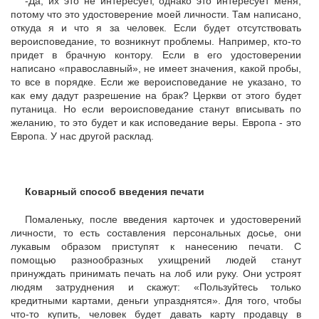
-Да, их это не интересует, однако это интересует меня,
потому что это удостоверение моей личности. Там написано,
откуда я и что я за человек. Если будет отсутствовать
вероисповедание, то возникнут проблемы. Например, кто-то
придет в брачную контору. Если в его удостоверении
написано «православный», не имеет значения, какой пробы,
то все в порядке. Если же вероисповедание не указано, то
как ему дадут разрешение на брак? Церкви от этого будет
путаница. Но если вероисповедание станут вписывать по
желанию, то это будет и как исповедание веры. Европа - это
Европа. У нас другой расклад.
Коварный способ введения печати
Помаленьку, после введения карточек и удостоверений
личности, то есть составления персональных досье, они
лукавым образом приступят к нанесению печати. С
помощью разнообразных ухищрений людей станут
принуждать принимать печать на лоб или руку. Они устроят
людям затруднения и скажут: «Пользуйтесь только
кредитными картами, деньги упразднятся». Для того, чтобы
что-то купить, человек будет давать карту продавцу в