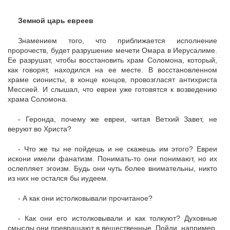
Земной царь евреев
Знамением того, что приближается исполнение
пророчеств, будет разрушение мечети Омара в Иерусалиме.
Ее разрушат, чтобы восстановить храм Соломона, который,
как говорят, находился на ее месте. В восстановленном
храме сионисты, в конце концов, провозгласят антихриста
Мессией. И слышал, что евреи уже готовятся к возведению
храма Соломона.
- Геронда, почему же евреи, читая Ветхий Завет, не
веруют во Христа?
- Что же ты не пойдешь и не скажешь им этого? Евреи
искони имели фанатизм. Понимать-то они понимают, но их
ослепляет эгоизм. Будь они чуть более внимательны, никто
из них не остался бы иудеем.
- А как они истолковывали прочитаное?
- Как они его истолковывали и как толкуют? Духовные
смыслы они превращают в вещественные. Пойди, например,