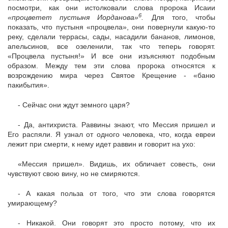
посмотри, как они истолковали слова пророка Исаии
6
«процветет пустыня Иорданова»
.
Для того, чтобы
показать, что пустыня «процвела», они повернули какую-то
реку, сделали террасы, сады, насадили бананов, лимонов,
апельсинов, все озеленили, так что теперь говорят.
«Процвела пустыня!» И все они изъясняют подобным
образом. Между тем эти слова пророка относятся к
возрождению мира через Святое Крещение - «баню
пакибытия».
- Сейчас они ждут земного царя?
- Да, антихриста. Раввины знают, что Мессия пришел и
Его распяли. Я узнал от одного человека, что, когда евреи
лежит при смерти, к нему идет раввин и говорит на ухо:
«Мессия пришел». Видишь, их обличает совесть, они
чувствуют свою вину, но не смиряются.
- А какая польза от того, что эти слова говорятся
умирающему?
- Никакой. Они говорят это просто потому, что их