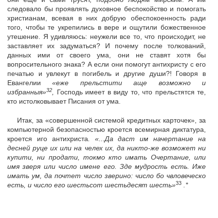
следовало бы проявлять духовное беспокойство и помогать
христианам, всевая в них добрую обеспокоенность ради
того, чтобы те укрепились в вере и ощутили божественное
утешение. Я удивляюсь: неужели все то, что происходит, не
заставляет их задуматься? И почему после толкований,
данных ими от своего ума, они не ставят хотя бы
вопросительного знака? А если они помогут антихристу с его
печатью и увлекут в погибель и другие души?! Говоря в
Евангелии
«еже прельстити аще возможно и
32
избранныя»
,
Господь имеет в виду то, что прельстятся те,
кто истолковывает Писания от ума.
Итак, за «совершенной системой кредитных карточек», за
компьютерной безопасностью кроется всемирная диктатура,
кроется иго антихриста
. «...Да даст им начертание на
десней руце их или на челех их, да никто-же возможет ни
купити, ни продати, токмо кто имать Очертание, или
имя зверя или число имене его. Зде мудрость есть. Иже
имать ум, да почтет число зверино: число бо чвловеческо
33
есть, и число его шестьсот шестьдесят шесть»
.*