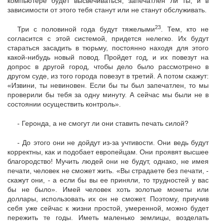
компьютере будет высвечиваться, запечатлен ли ты, и в
зависимости от этого тебя станут или не станут обслуживать.
23
Три с половиной года будут тяжелыми
. Тем, кто не
согласится с этой системой, придется нелегко. Их будут
стараться засадить в тюрьму, постоянно находя для этого
какой-нибудь новый повод. Пройдет год, и их повезут на
допрос в другой город, чтобы дело было рассмотрено в
другом суде, из того города повезут в третий. А потом скажут:
«Извини, ты невиновен. Если бы ты был запечатлен, то мы
проверили бы тебя за одну минуту. А сейчас мы были не в
состоянии осуществить контроль».
- Геронда, а не смогут ли они ставить печать силой?
- До этого они не дойдут из-за учтивости. Они ведь будут
корректны, как и подобает европейцам. Они проявят высшее
благородство! Мучить людей они не будут, однако, не имея
печати, человек не сможет жить. «Вы страдаете без печати, -
скажут они, - а если бы вы ее приняли, то трудностей у вас
бы не было». Имей человек хоть золотые монеты или
доллары, использовать их он не сможет. Поэтому, приучив
себя уже сейчас к жизни простой, умеренной, можно будет
пережить те годы. Иметь маленько землицы, возделать