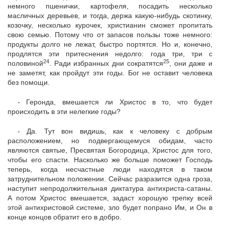
немного пшенички, картофеля, посадить несколько
масличных деревьев, и тогда, держа какую-нибудь скотинку,
козочку, несколько курочек, христианин сможет пропитать
свою семью. Потому что от запасов пользы тоже немного:
продукты долго не лежат, быстро портятся. Но и, конечно,
продлятся эти притеснения недолго: года три, три с
24
25
половиной
. Ради избранных дни сократятся
, они даже и
не заметят, как пройдут эти годы. Бог не оставит человека
без помощи.
- Геронда, вмешается ли Христос в то, что будет
происходить в эти нелегкие годы?
- Да. Тут вон видишь, как к человеку с добрым
расположением, но подвергающемуся обидам, часто
являются святые, Пресвятая Богородица, Христос для того,
чтобы его спасти. Насколько же больше поможет Господь
теперь, когда несчастные люди находятся в таком
затруднительном положении. Сейчас разразится одна гроза,
наступит непродолжительная диктатура антихриста-сатаны.
А потом Христос вмешается, задаст хорошую трепку всей
этой антихристовой системе, зло будет попрано Им, и Он в
конце концов обратит его в добро.