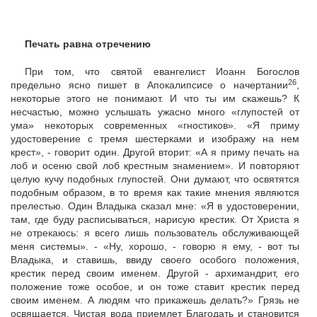
Печать равна отречению
При том, что святой евангелист Иоанн Богослов
26
предельно ясно пишет в Апокалипсисе о начертании
,
некоторые этого не понимают. И что ты им скажешь? К
несчастью, можно услышать ужасно много «глупостей от
ума» некоторых современных «гностиков». «Я приму
удостоверение с тремя шестерками и изображу на нем
крест», - говорит один. Другой вторит: «А я приму печать на
лоб и осеню свой лоб крестным знамением». И повторяют
целую кучу подобных глупостей. Они думают, что освятятся
подобным образом, в то время как такие мнения являются
прелестью. Один Владыка сказал мне: «Я в удостоверении,
там, где буду расписываться, нарисую крестик. От Христа я
не отрекаюсь: я всего лишь пользователь обслуживающей
меня системы». - «Ну, хорошо, - говорю я ему, - вот ты
Владыка, и ставишь, ввиду своего особого положения,
крестик перед своим именем. Другой - архимандрит, его
положение тоже особое, и он тоже ставит крестик перед
своим именем. А людям что прикажешь делать?» Грязь не
освящается. Чистая вода приемлет Благодать и становится