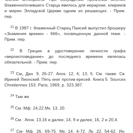
блаженнопочившего Старца явилось для иерархии, клириков
и мирян Элладской Церкви одним из решающих. - Прим.
пер.
21
В 1987 г. блаженный Старец Паисий выпустил брошюру
«Знамения времен - 666», посвященную данной теме. -
Прим. пер.
22
В Греции в удостоверении личности графа
«вероисповедание» до последнего времени являлась
обязательной. - Прим. пер.
23
См„ Дан. 9, 26-27. Апок. 12, 6; 13, 5. См. также: Св.
Ириней Лионский. Пять книг против ересей. Книга 5. Sources
Chretiennes 153. Paris, 1969, p. 323,387.
24
Там же.
25
См.:Мф. 24,22.Мк. 13, 20.
26
См.: Апок. 13,16 и далее; 14, 9 и далее; 16, 2 и 20,4.
27
См- Мф. 26, 69-75. Мк. 14, 4-72. Лк. 22, 54-62. Ин.