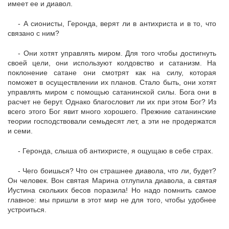
имеет ее и диавол.
- А сионисты, Геронда, верят ли в антихриста и в то, что
связано с ним?
- Они хотят управлять миром. Для того чтобы достигнуть
своей цели, они используют колдовство и сатанизм. На
поклонение сатане они смотрят как на силу, которая
поможет в осуществлении их планов. Стало быть, они хотят
управлять миром с помощью сатанинской силы. Бога они в
расчет не берут. Однако благословит ли их при этом Бог? Из
всего этого Бог явит много хорошего. Прежние сатанинские
теории господствовали семьдесят лет, а эти не продержатся
и семи.
- Геронда, слыша об антихристе, я ощущаю в себе страх.
- Чего боишься? Что он страшнее диавола, что ли, будет?
Он человек. Вон святая Марина отлупила диавола, а свята
я
Иустина скольких бесов поразила! Но надо помнить самое
главное: мы пришли в этот мир не для того, чтобы удобнее
устроиться.