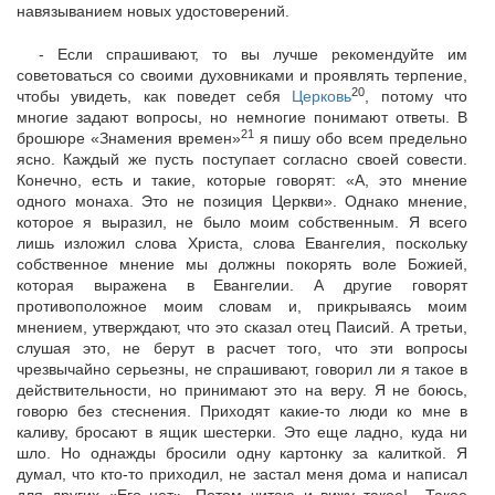
навязыванием новых удостоверений.
- Если спрашивают, то вы лучше рекомендуйте им
советоваться со своими духовниками и проявлять терпение,
2
0
чтобы увидеть, как поведет себя
Церковь
, потому что
многие задают вопросы, но немногие понимают ответы. В
21
брошюре «Знамения времен»
я пишу обо всем предельно
ясно. Каждый же пусть поступает согласно своей совести.
Конечно, есть и такие, которые говорят: «А, это мнение
одного монаха. Это не позиция Церкви». Однако мнение,
которое я выразил, не было моим собственным. Я всего
лишь изложил слова Христа, слова Евангелия, поскольку
собственное мнение мы должны покорять воле Божией,
которая выражена в Евангелии. А другие говорят
противоположное моим словам и, прикрываясь моим
мнением, утверждают, что это сказал отец Паисий. А третьи,
слушая это, не берут в расчет того, что эти вопросы
чрезвычайно серьезны, не спрашивают, говорил ли я такое в
действительности, но принимают это на веру. Я не боюсь,
говорю без стеснения. Приходят какие-то люди ко мне в
каливу, бросают в ящик шестерки. Это еще ладно, куда ни
шло. Но однажды бросили одну картонку за калиткой. Я
думал, что кто-то приходил, не застал меня дома и написал