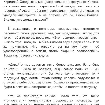
Кирилла? Следовательно, даже если я и отрекусь от Христа,
то в этом нет ничего страшного!» А между тем святитель
говорит: «Лучше, чтобы не произошли», чтобы его глаза не
увидели антихриста, а не потому, что он якобы боялся.
Видишь, что делает диавол?
К сожалению, и некоторые современные «гностики»
пеленают своих духовных чад, как младенцев, якобы для
того, чтобы те не волновались. «Это неважно, - говорят они, -
ничего страшного, лишь бы вы имели веру внутри себя». Или
же причитают: «Не говорите вы на эту тему - об
удостоверениях, о печати, чтобы люди не волновались!»
Тогда как, говори они людям:
«Давайте постараемся жить более духовно, быть близ
Христа и ничего не бояться, ведь самое большее - мы
станем мучениками», они бы хоть как-то готовили их к
грядущим трудностям. Узнав истину, человек задумается и
отрясет с себя сон. Ему станет больно за происходящее, он
будет молиться и остерегаться, чтобы не попасть в ловушку.
Что же происходит сейчас? Мало того, что такие
«толкователи» комментируют пророчества по-своему, так
они еще и сами трусят, подобно людям мирским. А им