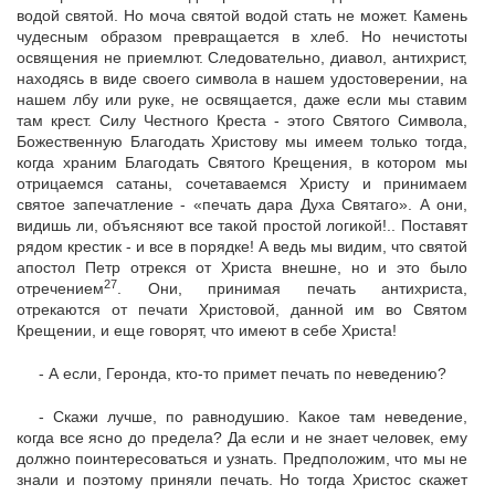
водой святой. Но моча святой водой стать не может. Камень
чудесным образом превращается в хлеб. Но нечистоты
освящения не приемлют. Следовательно, диавол, антихрист,
находясь в виде своего символа в нашем удостоверении, на
нашем лбу или руке, не освящается, даже если мы ставим
там крест. Силу Честного Креста - этого Святого Символа,
Божественную Благодать Христову мы имеем только тогда,
когда храним Благодать Святого Крещения, в котором мы
отрицаемся сатаны, сочетаваемся Христу и принимаем
святое запечатление - «печать дара Духа Святаго». А они,
видишь ли, объясняют все такой простой логикой!.. Поставят
рядом крестик - и все в порядке! А ведь мы видим, что святой
апостол Петр отрекся от Христа внешне, но и это было
27
отречением
. Они, принимая печать антихриста,
отрекаются от печати Христовой, данной им во Святом
Крещении, и еще говорят, что имеют в себе Христа!
- А если, Геронда, кто-то примет печать по неведению?
- Скажи лучше, по равнодушию. Какое там неведение,
когда все ясно до предела? Да если и не знает человек, ему
должно поинтересоваться и узнать. Предположим, что мы не
знали и поэтому приняли печать. Но тогда Христос скажет