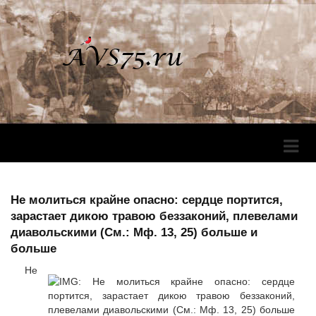
Перек
Навига
Не молиться крайне опасно: сердце портится,
зарастает дикою травою беззаконий, плевелами
диавольскими (См.: Мф. 13, 25) больше и
больше
Не