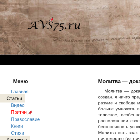
Меню
Молитва — дока
Молитва — доказ
Главная
создан, я ничто пр
Статьи
разуме и свободе м
Видео
больше умножать в 
Притчи
телесное, особенн
Православие
расположении свое
Книги
бесконечность усов
Молитва есть знак
Стихи
ничтожестве (из ни
Контакты