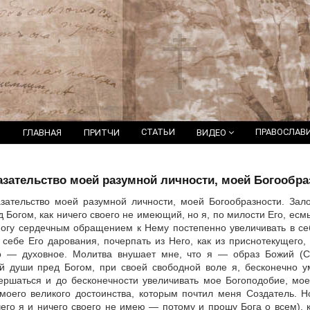
СТАТЬИ
ПРАВОСЛАВ
ГЛАВНАЯ
ПРИТЧИ
ВИДЕО
зательство моей разумной личности, моей Богообра
ательство моей разумной личности, моей Богообразности. Зало
ед Богом, как ничего своего не имеющий, но я, по милости Его, ес
огу сердечным обращением к Нему постепенно увеличивать в себ
себе Его дарования, почерпать из Него, как из приснотекущего,
о — духовное. Молитва внушает мне, что я — образ Божий (Ср
й души пред Богом, при своей свободной воле я, бесконечно у
ершаться и до бесконечности увеличивать мое Богоподобие, мое
 моего великого достоинства, которым почтил меня Создатель.
чего я и ничего своего не имею — потому и прошу Бога о всем),