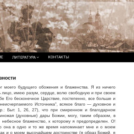
ИЕ
КОНТАКТЫ
ЛИТЕРАТУРА
зности
г моего будущего обожения и блаженства. Я из ничего
мь лицо, имею разум, сердце, волю свободную и при своем
е Его бесконечное Царствие, постепенно, все больше и
 неисчерпаемого Источника", всякое благо — духовное и
.: Быт. 1, 26, 27), что при смиренном и благодарном
множая (духовные) дары Божии, могу, таким образом, в
 небесное блаженство, к которому я предопределен. О!
 Но она в одно и то же время напоминает мне и о моем
 как и о моем высочайшем достоинстве (я образ Божий, я