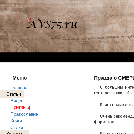
Меню
Правда о СМЕРШ
С большим инте
Главная
контрразведки - Ив
Статьи
Видео
Книга называетс
Притчи
Православие
Очень рекоменду
Книги
форматах.
Стихи
К сожалению, не 
Контакты