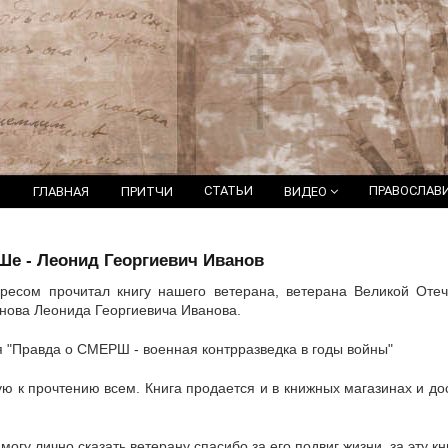
СТАТЬИ
ПРАВОСЛАВ
ГЛАВНАЯ
ПРИТЧИ
ВИДЕО
е - Леонид Георгиевич Иванов
ресом прочитал книгу нашего ветерана, ветерана Великой Оте
анова Леонида Георгиевича Иванова.
я "Правда о СМЕРШ - военная контрразведка в годы войны"
ю к прочтению всем. Книга продается и в книжных магазинах и до
могу лично сказать ветерану спасибо за его подвиг жизни, за эту кн